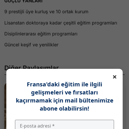
GÜÇLÜ YANLARI
9 prestijli üye kurluş ve 10 ortak kurum
Lisanstan doktoraya kadar çeşitli eğitim programları
Disiplinlerarası eğitim programları
Güncel keşif ve yenilikler
Diğer Paylaşımlar
×
Fransa'daki eğitim ile ilgili
gelişmeleri ve fırsatları
kaçırmamak için mail bültenimize
abone olabilirsin!