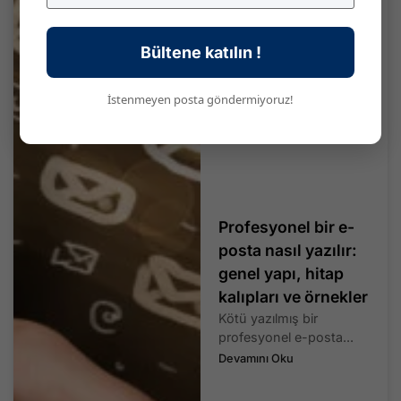
Bültene katılın !
İstenmeyen posta göndermiyoruz!
Profesyonel bir e-
posta nasıl yazılır:
genel yapı, hitap
kalıpları ve örnekler
Kötü yazılmış bir
profesyonel e-posta...
Devamını Oku