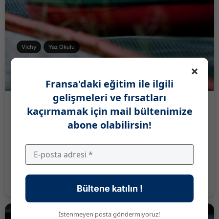
Vichy
Yaz Okulu
×
Fransa'daki eğitim ile ilgili
gelişmeleri ve fırsatları
CAVILAM Alliance Française
kaçırmamak için mail bültenimize
Aile Yanı Programı Pazartesiden Cumaya sabah:
abone olabilirsin!
CAVILAM – Alliance Française’de çocuklara ve gençlere
öğretme deneyimine sahip kalifiye öğretmenler
tarafından gerçekleştirilen Fransızca kursları...
Okulu Görüntüle
Bültene katılın !
İstenmeyen posta göndermiyoruz!