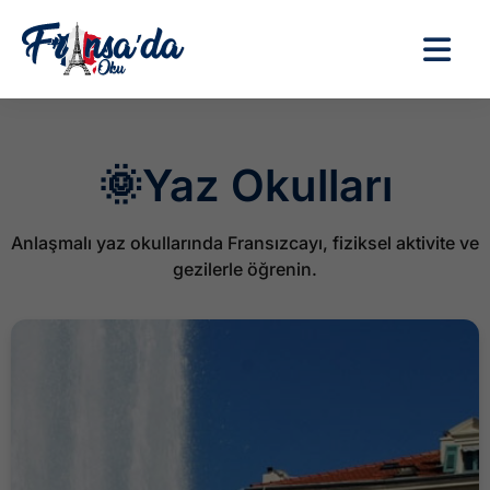
🌞Yaz Okulları
Anlaşmalı yaz okullarında Fransızcayı, fiziksel aktivite ve
gezilerle öğrenin.