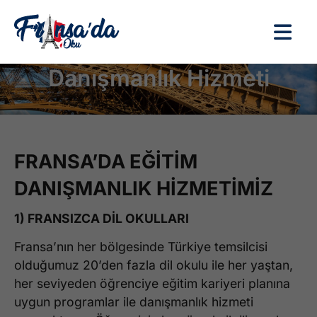
Danışmanlık Hizmeti
FRANSA’DA EĞİTİM
DANIŞMANLIK HİZMETİMİZ
1) FRANSIZCA DİL OKULLARI
Fransa’nın her bölgesinde Türkiye temsilcisi
olduğumuz 20’den fazla dil okulu ile her yaştan,
her seviyeden öğrenciye eğitim kariyeri planına
uygun programlar ile danışmanlık hizmeti