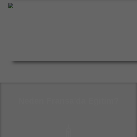
Lise Eğitimi
Fransa’da lise eğitimi hakkında bilmeniz gerekenler!
Neden
Fransa'da Eğitim?