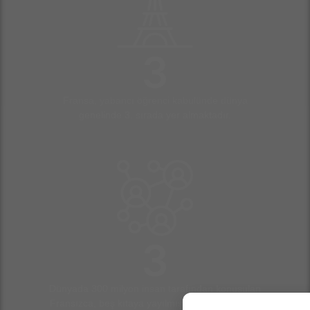
3
Fransa, yabancı öğrenci kabulünde dünya
genelinde 3. sırada yer almaktadır.
3
Dünyada 300 milyon insan tarafından konuşulan
Fransızca, beş kıtaya yayılmış 32 devletin resmi