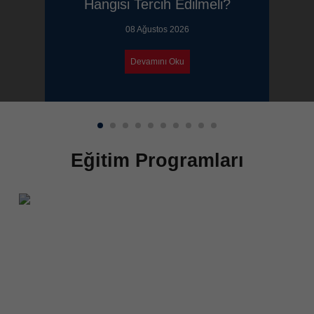
Hangisi Tercih Edilmeli?
08 Ağustos 2026
Devamını Oku
Eğitim
Programları
Yaz Okulları
Anlaşmalı yaz okullarında Fransızcayı, fiziksel aktivite ve
gezilerle öğrenin.