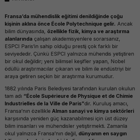
Fransa’da mühendislik eğitimi denildiğinde çoğu
kişinin aklına önce École Polytechnique gelir.
Ancak
bilim dünyasında,
özellikle fizik, kimya ve araştırma
alanlarında
çalışan akademisyenlere sorarsanız,
ESPCI Paris’in sahip olduğu prestij çok farklı bir
seviyededir. Çünkü ESPCI yalnızca mühendis yetiştiren
bir okul değildir; yeni bilimsel keşifler yapan, Nobel
ödüllü araştırmacılar çıkaran ve bilim ile endüstriyi bir
araya getiren seçkin bir araştırma kurumudur.
1882 yılında Paris Belediyesi tarafından kurulan okulun
tam adı
“École Supérieure de Physique et de Chimie
Industrielles de la Ville de Paris”
dir. Kuruluş amacı,
Fransa’nın özellikle
Alman sanayi ve kimya sektörleri
karşısında yeniden güç kazanabilmesi için üst düzey
bilim insanları ve mühendisler yetiştirmekti. Zamanla
okul yalnızca Fransa’nın değil,
dünyanın en saygın