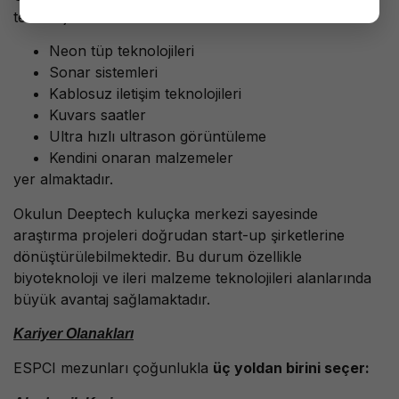
teknolojiler arasında:
Neon tüp teknolojileri
Sonar sistemleri
Kablosuz iletişim teknolojileri
Kuvars saatler
Ultra hızlı ultrason görüntüleme
Kendini onaran malzemeler
yer almaktadır.
Okulun Deeptech kuluçka merkezi sayesinde
araştırma projeleri doğrudan start-up şirketlerine
dönüştürülebilmektedir. Bu durum özellikle
biyoteknoloji ve ileri malzeme teknolojileri alanlarında
büyük avantaj sağlamaktadır.
Kariyer Olanakları
ESPCI mezunları çoğunlukla
üç yoldan birini seçer: