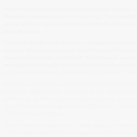
Yönetim lisans programı ve yakın zamanda Financial Ti
Masters in Finance sıralamasında dünya 7’ncisi seçilen
yüksek lisans programıyla ESCP, gelişiminde yeni bir 
geçmek istiyor.
“ESCP her zaman öncü olmuştur ve bugün bu okullarla 
açıyoruz. Bu kurumların varlık nedeni topluma ilham v
etmek ve olumlu etki yaratmaktır. Misyonumuz, soruml
operasyonel geleceğin liderlerini desteklemek ve yetiş
diyor yeni okulun başına geçmeye hazırlanan Cédric Den
Yeni lisans programında yönetim derslerinin yanı sıra fizi
matematik, beşeri bilimler ve tasarım dersleri de yer alacak
sınıfta en az bir bilimsel uzmanlık alanını seçmiş ve hem b
hem de fen bilimlerine ilgi duyan tüm öğrenciler bu lise so
programa başvurabilecek.
“Onları teknolojiyi sadece maruz kalan değil, ona hâkim ol
olarak yetiştireceğiz. Ayırt etme yeteneğiyle hareket etmeyi