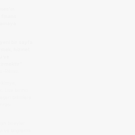
mes’ın
 finans
aşamaya
yeni bir sayfa
ermek, hizmet
u ve
tirmektir”
is-Rémis.
k-kimya,
. Lise birinci
eşeri bilimlere
nrası
an bireyler
 ve bilgilerini