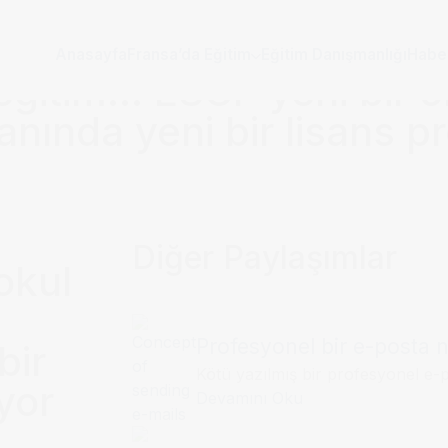
Anasayfa
Fransa’da Eğitim
Eğitim Danışmanlığı
Habe
e eğitim… ESCP yeni bir o
lanında yeni bir lisans 
Diğer Paylaşımlar
okul
Profesyonel bir e-posta na
bir
Kötü yazılmış bir profesyonel e-p
yor
Devamını Oku