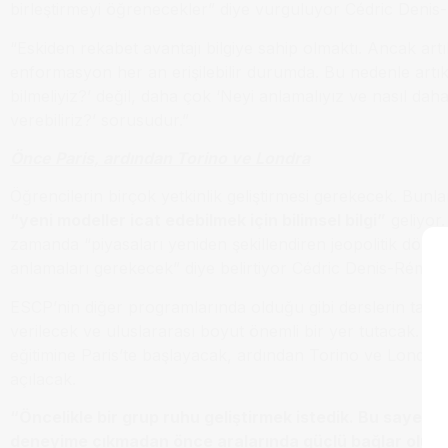
birleştirmeyi öğrenecekler” diye vurguluyor Cédric Denis
“Eskiden rekabet avantajı bilgiye sahip olmaktı. Ancak artık
enformasyon her an erişilebilir durumda. Bu nedenle artı
bilmeliyiz?’ değil, daha çok ‘Neyi anlamalıyız ve nasıl daha
verebiliriz?’ sorusudur.”
Önce Paris, ardından Torino ve Londra
Öğrencilerin birçok yetkinlik geliştirmesi gerekecek. Bunl
“yeni modeller icat edebilmek için bilimsel bilgi”
geliyor
zamanda “piyasaları yeniden şekillendiren jeopolitik dönü
anlamaları gerekecek” diye belirtiyor Cédric Denis-Rémis.
ESCP’nin diğer programlarında olduğu gibi derslerin tamam
verilecek ve uluslararası boyut önemli bir yer tutacak. İl
eğitimine Paris’te başlayacak, ardından Torino ve Londra
açılacak.
“Öncelikle bir grup ruhu geliştirmek istedik. Bu sayede 
deneyime çıkmadan önce aralarında güçlü bağlar oluş