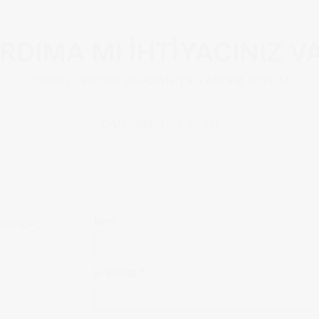
RDIMA MI İHTİYACINIZ V
DOĞRU TERCİHİ YAPMANIZA YARDIM EDELİM!
DANIŞMANLIK ALIN!
İsim
mak için,
E-posta
*