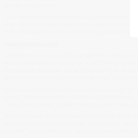
açıklıyor Léon Laulusa.
“Diğer eğitim programlarında olduğu gibi bir araştırma la
ve bir startup kuluçka merkezimiz de olacak. Hedefimiz g
2030 yılına kadar Avrupa’nın bir numaralı yönetim ünivers
Yüksek öğrenim ücreti
Tablodaki tek olumsuz nokta ise programın yüksek yıllık m
Avrupa Birliği öğrencileri için yıllık ücret 17.000 avro, Avru
dışından gelen öğrenciler için ise 23.000 avro olacak. Bu
gelirli ailelerden gelen öğrenciler için bir engel oluşturabili
Ancak okul, Grande École Programı’nda olduğu gibi “en 
öğrenci, hatta daha fazlası” hedefini belirlemiş durumda.
0 ve 1 olan öğrenciler ücretlerin yalnızca yarısını ödeyec
“2’den 7’ye kadar olan burs kademelerindeki öğrenciler e
tamamen ücretsiz yararlanabilecek” diye belirtiyor Léon 
ona göre “mükemmeliyetçi bir okul aynı zamanda kapsayıc