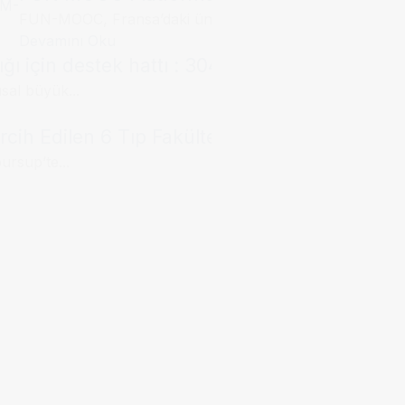
FUN-MOOC, Fransa’daki üniversiteler,...
Devamını Oku
ğı için destek hattı : 3040
usal büyük...
cih Edilen 6 Tıp Fakültesi
ursup’te...