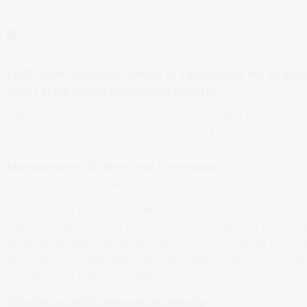
12/06/2026
ESCP yakın zamanda School of Technology’nin ve yeni
lisans programının kuruluşunu duyurdu.
İşletme okulları dünyasında yeni bir eşik daha aşılmış du
ESCP’nin teknoloji alanındaki sorun ve fırsatlara adanmış
kararıyla, 2027 eğitim öğretim yılında yaklaşık kırk öğrenc
Management, Science and Technology
lisans programı
öğrencilerini oluşturacak.
“Teknoloji ve yönetim olmak üzere iki dünyanın en iyi yö
istiyoruz” diye açıkladı Léon Laulusa, 10 Haziran Çarşa
düzenlenen basın toplantısında. Amaç ne? Teknik uzmanlı
becerileri bir araya getirmek. Okula göre bunlar, tüm sekt
inovasyonun temel iki bileşeni.
Yönetim ve bilim alanında bir diploma