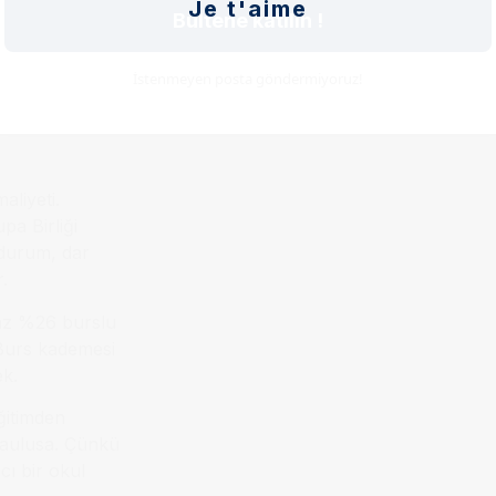
Je t'aime
Bültene katılın !
boratuvarımız
İstenmeyen posta göndermiyoruz!
erçekten de
itesi olmak.”
aliyeti.
pa Birliği
 durum, dar
r.
az %26 burslu
 Burs kademesi
ek.
ğitimden
Laulusa. Çünkü
ı bir okul