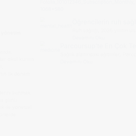
Öğrencilerin ruh sağlı
Ruh sağlığı, 2026 yılının ul
 yönetim
Devamını Oku
Parcoursup'te En Çok Ter
rumda.
Sağlık alanındaki eğitimler, Parco
 bir okul kurma
Devamını Oku
i,
nın ilk dönem
nlerini sunmak
mba günü
k ile yönetsel
örlerde