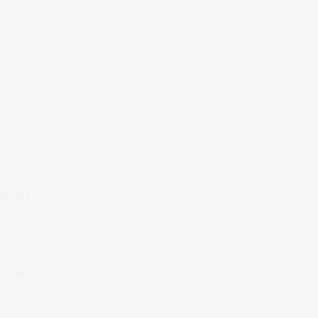
i kredileri
n yararlandı.
 iş hayatına
.
değil. Okul
edildiği bu
nlerden
iyor Léon
ekmemizi