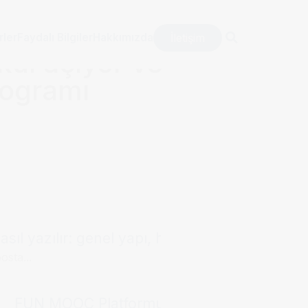
İletişim
rler
Faydalı Bilgiler
Hakkımızda
kul açıyor ve
programı
sıl yazılır: genel yapı, hitap kalıpları ve örne
osta...
FUN MOOC Platformu, Campus France Dosya