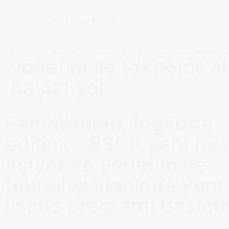
Anasayfa / Okullar /
Fen bilimleri, İngilizc
yönetim ile teknoloji a
başlatıyor
Fen bilimleri, İngilizce
eğitim… ESCP yeni bir 
açıyor ve yönetim ile
teknoloji alanında yeni 
lisans programı başlatı