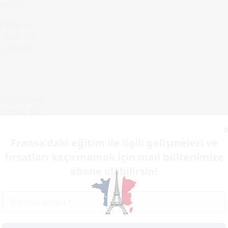
-Rémis.
 bilgi ve
k soru ‘Ne
 iyi karar
arın başında
. Ancak aynı
şümleri de
Fransa'daki eğitim ile ilgili gelişmeleri ve
fırsatları kaçırmamak için mail bültenimize
ı İngilizce
k öğrenci grubu
abone olabilirsin!
 kampüsleri de
uluslararası
acak”
diye