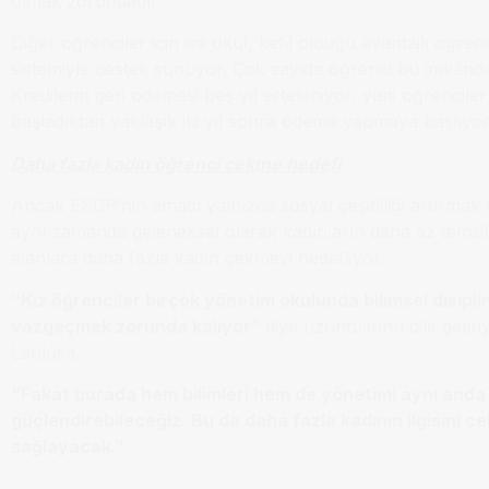
olmak zorundadır.”
Diğer öğrenciler için ise okul, kefil olduğu avantajlı öğrenc
sistemiyle destek sunuyor. Çok sayıda öğrenci bu imkânda
Kredilerin geri ödemesi beş yıl erteleniyor; yani öğrenciler
başladıktan yaklaşık iki yıl sonra ödeme yapmaya başlıyor
Daha fazla kadın öğrenci çekme hedefi
Ancak ESCP’nin amacı yalnızca sosyal çeşitliliği artırmak 
aynı zamanda geleneksel olarak kadınların daha az temsil 
alanlara daha fazla kadın çekmeyi hedefliyor.
“Kız öğrenciler birçok yönetim okulunda bilimsel disipli
vazgeçmek zorunda kalıyor”
diye üzüntüsünü dile getir
Laulusa.
“Fakat burada hem bilimleri hem de yönetimi aynı anda
güçlendirebileceğiz. Bu da daha fazla kadının ilgisini ç
sağlayacak.”