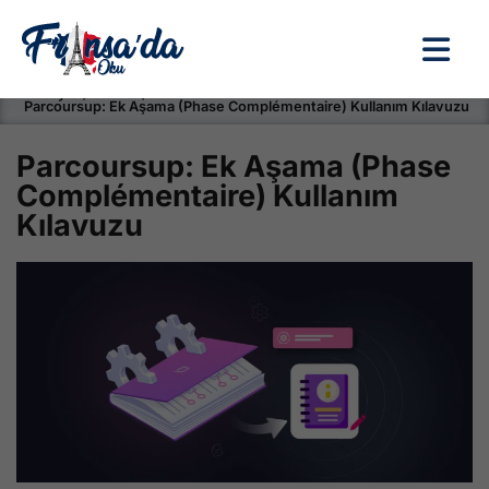
Anasayfa / Okullar /
Parcoursup: Ek Aşama (Phase Complémentaire) Kullanım Kılavuzu
Parcoursup: Ek Aşama (Phase
Complémentaire) Kullanım
Kılavuzu