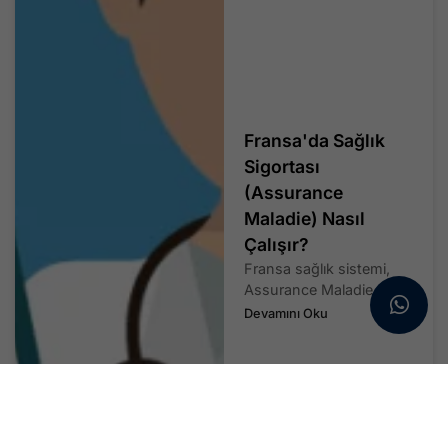
Fransa'da Sağlık
Sigortası
(Assurance
Maladie) Nasıl
Çalışır?
Fransa sağlık sistemi,
Assurance Maladie...
Devamını Oku