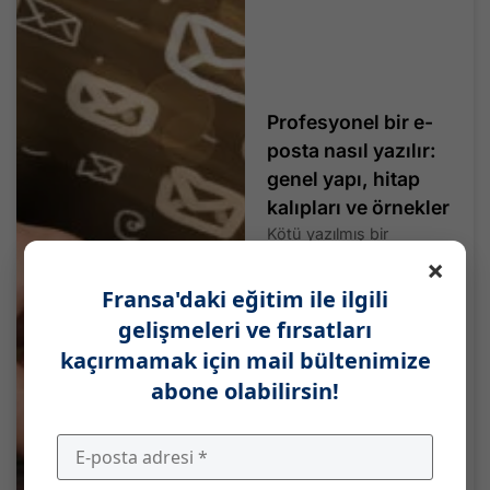
Profesyonel bir e-
posta nasıl yazılır:
genel yapı, hitap
kalıpları ve örnekler
Kötü yazılmış bir
profesyonel e-posta...
×
Devamını Oku
Fransa'daki eğitim ile ilgili
gelişmeleri ve fırsatları
kaçırmamak için mail bültenimize
abone olabilirsin!