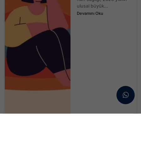
ulusal büyük...
Devamını Oku