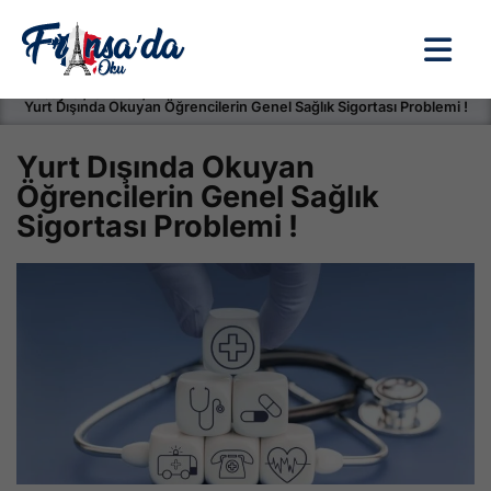
Anasayfa / Okullar /
Yurt Dışında Okuyan Öğrencilerin Genel Sağlık Sigortası Problemi !
Yurt Dışında Okuyan
Öğrencilerin Genel Sağlık
Sigortası Problemi !