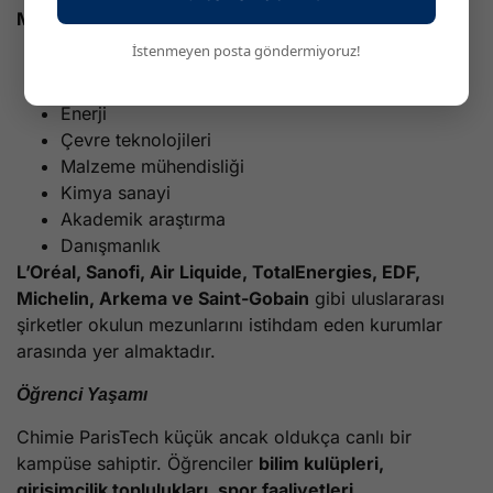
Mezunların çalıştığı başlıca sektörler şunlardır:
İstenmeyen posta göndermiyoruz!
İlaç ve sağlık
Kozmetik
Enerji
Çevre teknolojileri
Malzeme mühendisliği
Kimya sanayi
Akademik araştırma
Danışmanlık
L’Oréal, Sanofi, Air Liquide, TotalEnergies, EDF,
Michelin, Arkema ve Saint-Gobain
gibi uluslararası
şirketler okulun mezunlarını istihdam eden kurumlar
arasında yer almaktadır.
Öğrenci Yaşamı
Chimie ParisTech küçük ancak oldukça canlı bir
kampüse sahiptir. Öğrenciler
bilim kulüpleri,
girişimcilik toplulukları, spor faaliyetleri,