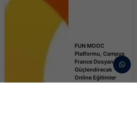
FUN MOOC
Platformu, Campus
France Dosyanızı
Güçlendirecek
Online Eğitimler
Sunuyor !
FUN-MOOC, Fransa’daki
üniversiteler,...
Devamını Oku