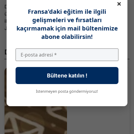
×
Dünya genelinde Fransa, animasyon alanında en iyi
Fransa'daki eğitim ile ilgili
üçüncü ülke konumunda. Avustralya ve Birleşik Krallık
gelişmeleri ve fırsatları
ile neredeyse aynı seviyede olan Fransa, Kanada, Çin,
kaçırmamak için mail bültenimize
Japonya ve Hindistan gibi ülkelerin önünde yer alıyor.
abone olabilirsin!
Diğer Paylaşımlar
Bültene katılın !
İstenmeyen posta göndermiyoruz!