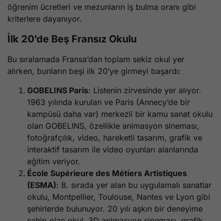
öğrenim ücretleri ve mezunların iş bulma oranı gibi
kriterlere dayanıyor.
İlk 20’de Beş Fransız Okulu
Bu sıralamada Fransa’dan toplam sekiz okul yer
alırken, bunların beşi ilk 20’ye girmeyi başardı:
GOBELINS Paris
: Listenin zirvesinde yer alıyor.
1963 yılında kurulan ve Paris (Annecy’de bir
kampüsü daha var) merkezli bir kamu sanat okulu
olan GOBELINS, özellikle animasyon sineması,
fotoğrafçılık, video, hareketli tasarım, grafik ve
interaktif tasarım ile video oyunları alanlarında
eğitim veriyor.
École Supérieure des Métiers Artistiques
(ESMA)
: 8. sırada yer alan bu uygulamalı sanatlar
okulu, Montpellier, Toulouse, Nantes ve Lyon gibi
şehirlerde bulunuyor. 20 yılı aşkın bir deneyime
sahip olan okul, 3D animasyon sineması, grafik