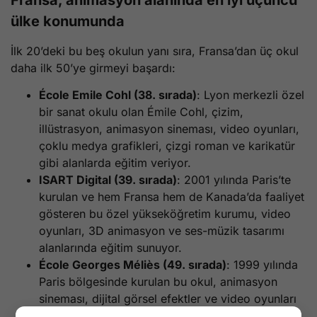
Fransa, animasyon alanında en iyi üçüncü
ülke konumunda
İlk 20’deki bu beş okulun yanı sıra, Fransa’dan üç okul
daha ilk 50’ye girmeyi başardı:
École Emile Cohl (38. sırada)
: Lyon merkezli özel
bir sanat okulu olan Émile Cohl, çizim,
illüstrasyon, animasyon sineması, video oyunları,
çoklu medya grafikleri, çizgi roman ve karikatür
gibi alanlarda eğitim veriyor.
ISART Digital (39. sırada)
: 2001 yılında Paris’te
kurulan ve hem Fransa hem de Kanada’da faaliyet
gösteren bu özel yükseköğretim kurumu, video
oyunları, 3D animasyon ve ses-müzik tasarımı
alanlarında eğitim sunuyor.
École Georges Méliès (49. sırada)
: 1999 yılında
Paris bölgesinde kurulan bu okul, animasyon
sineması, dijital görsel efektler ve video oyunları
alanlarında eğitim programları sunuyor.