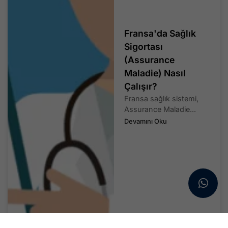
Fransa'da Sağlık
Sigortası
(Assurance
Maladie) Nasıl
Çalışır?
Fransa sağlık sistemi,
Assurance Maladie...
Devamını Oku