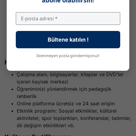
abone olabilirsin!
Öğretmenlerin öğrencilerin ihtiyaçlarına uygun
içerik oluşturması ve kelime bilgisini gerçek
bağlamlarda geliştirmesi
Avrupa Ortak Dil Çerçevesi’ne (CEFR) uygun
olarak hazırlanan dersler (dinleme, yazma,
Bültene katılın !
konuşma ve okuma becerilerinin her birinde
çalışma)
İstenmeyen posta göndermiyoruz!
Hizmetlerimiz
Çalışma alanı, bilgisayarlar, kitaplar ve DVD’ler
içeren kaynak merkezi
Öğreniminizi yönlendirmek için pedagojik
rehberlik
Online platforma ücretsiz ve 24 saat erişim
Etkinlik programı: Sosyal etkinlikler, kültürel
aktiviteler, spor toplantıları, konferanslar, tadımlar,
dil değişim etkinlikleri vb.