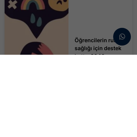
Öğrencilerin ruh
sağlığı için destek
hattı : 3040
Ruh sağlığı, 2026 yılının
ulusal büyük...
Devamını Oku