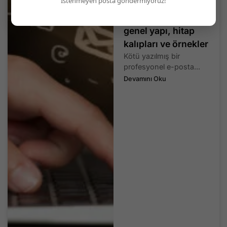
İstenmeyen posta göndermiyoruz!
Profesyonel bir e-
posta nasıl yazılır:
genel yapı, hitap
kalıpları ve örnekler
Kötü yazılmış bir
profesyonel e-posta...
Devamını Oku