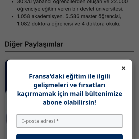
30%’u yabancı öğrencilerden oluşan ve 22.000
öğrenciye eğitim veren bir devlet üniversitesi.
1.058 akademisyen, 5.586 master öğrencisi,
1.082 doktora öğrencisi ve 4 doktora okulu.
Diğer Paylaşımlar
×
Fransa'daki eğitim ile ilgili
gelişmeleri ve fırsatları
kaçırmamak için mail bültenimize
abone olabilirsin!