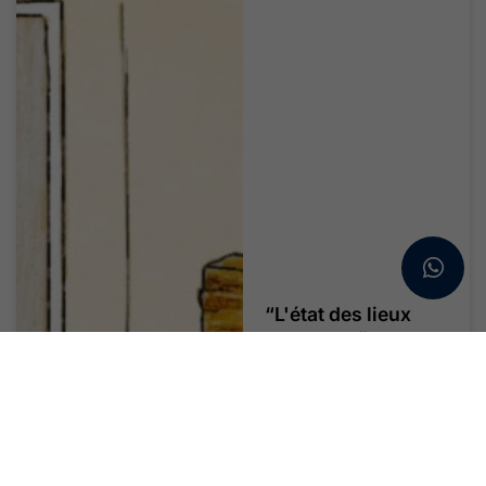
“L'état des lieux
d'entrée” Öğrenci
Konut Giriş
Envanteri : 2026
İçin Eksiksiz Kontrol
Listesi
Her yıl binlerce öğrenci,