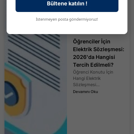
Bültene katılın !
İstenmeyen posta göndermiyoruz!
Öğrenciler İçin
Elektrik Sözleşmesi:
2026'da Hangisi
Tercih Edilmeli?
Öğrenci Konutu İçin
Hangi Elektrik
Sözleşmesi...
Devamını Oku