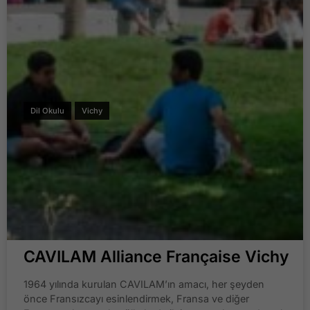
Dil Okulu
Vichy
CAVILAM Alliance Française Vichy
1964 yılında kurulan CAVILAM’ın amacı, her şeyden
önce Fransızcayı esinlendirmek, Fransa ve diğer