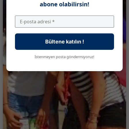
abone olabilirsin!
Bültene katılın !
İstenmeyen posta göndermiyoruz!