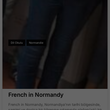
Dil Okulu
Normandie
French in Normandy
French in Normandy, Normandiya’nın tarihi bölgesinde,
samimi ve dostça bir öğrenme ortamında olağanüstü bir