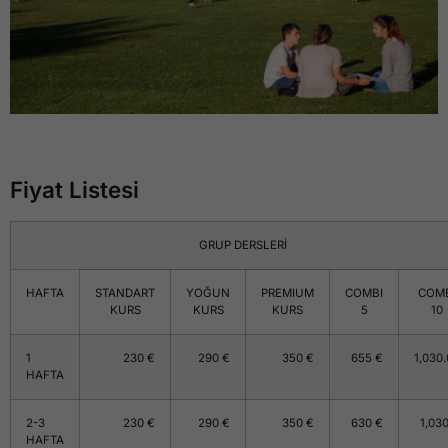
Fiyat Listesi
GRUP DERSLERİ
HAFTA
STANDART
YOĞUN
PREMIUM
COMBI
COM
KURS
KURS
KURS
5
10
1
230 €
290 €
350 €
655 €
1,030
HAFTA
2-3
230 €
290 €
350 €
630 €
1,03
HAFTA