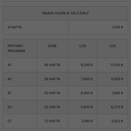
SINAVA HAZIRLIK DELF/DALF
4 HAFTA
1,540 €
PATHWAY
SÜRE
U20
U25
PROGRAMI
A1
46 HAFTA
9,200 €
11,500 €
A2
38 HAFTA
7,600 €
9,500 €
B1
30 HAFTA
6,450 €
7,800 €
B2
22 HAFTA
5,830 €
6,270 €
C1
12 HAFTA
3,180 €
3,420 €