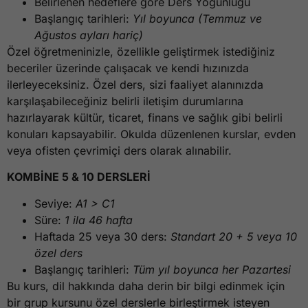
Belirlenen hedeflere göre Ders Yoğunluğu
Başlangıç tarihleri:
Yıl boyunca (Temmuz ve
Ağustos ayları hariç)
Özel öğretmeninizle, özellikle geliştirmek istediğiniz
beceriler üzerinde çalışacak ve kendi hızınızda
ilerleyeceksiniz. Özel ders, sizi faaliyet alanınızda
karşılaşabileceğiniz belirli iletişim durumlarına
hazırlayarak kültür, ticaret, finans ve sağlık gibi belirli
konuları kapsayabilir. Okulda düzenlenen kurslar, evden
veya ofisten çevrimiçi ders olarak alınabilir.
KOMBİNE 5 & 10 DERSLERİ
Seviye:
A1 > C1
Süre:
1 ila 46 hafta
Haftada 25 veya 30 ders:
Standart 20 + 5 veya 10
özel ders
Başlangıç tarihleri:
Tüm yıl boyunca her Pazartesi
Bu kurs, dil hakkında daha derin bir bilgi edinmek için
bir grup kursunu özel derslerle birleştirmek isteyen