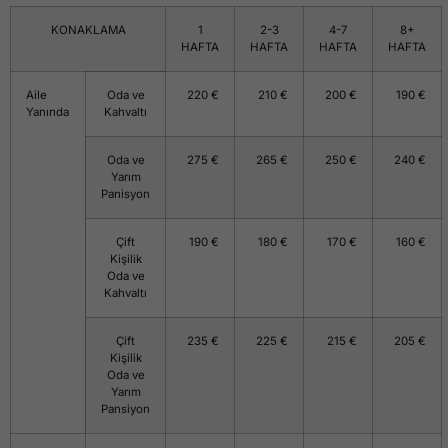
KONAKLAMA
1
2-3
4-7
8+
HAFTA
HAFTA
HAFTA
HAFTA
Aile
Oda ve
220 €
210 €
200 €
190 €
Yanında
Kahvaltı
Oda ve
275 €
265 €
250 €
240 €
Yarım
Panisyon
Çift
190 €
180 €
170 €
160 €
Kişilik
Oda ve
Kahvaltı
Çift
235 €
225 €
215 €
205 €
Kişilik
Oda ve
Yarım
Pansiyon