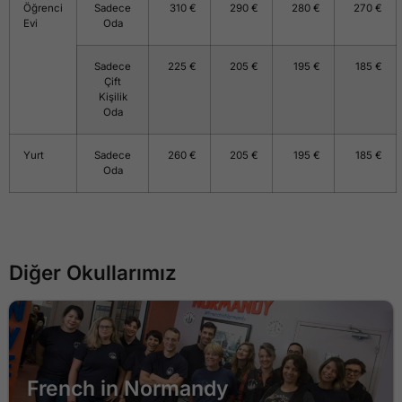
Öğrenci
Sadece
310 €
290 €
280 €
270 €
Evi
Oda
Sadece
225 €
205 €
195 €
185 €
Çift
Kişilik
Oda
Yurt
Sadece
260 €
205 €
195 €
185 €
Oda
Dil Okulu
Normandie
Diğer Okullarımız
Monaco
Yaz Okulu
French in Normandy