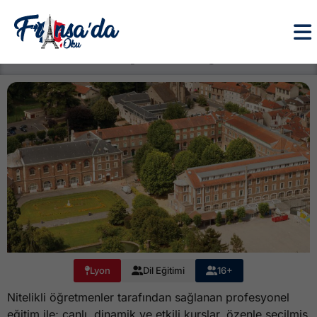
Alpadia Lyon
Lyon
Dil Eğitimi
16+
Nitelikli öğretmenler tarafından sağlanan profesyonel
eğitim ile; canlı, dinamik ve etkili kurslar, özenle seçilmiş