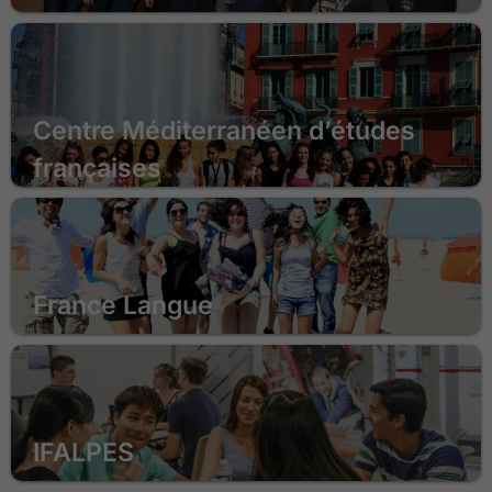
Bordeaux
Dil Okulu
Lyon
Nice
Paris
Centre Méditerranéen d’études
françaises
Annecy
Dil Okulu
France Langue
IFALPES