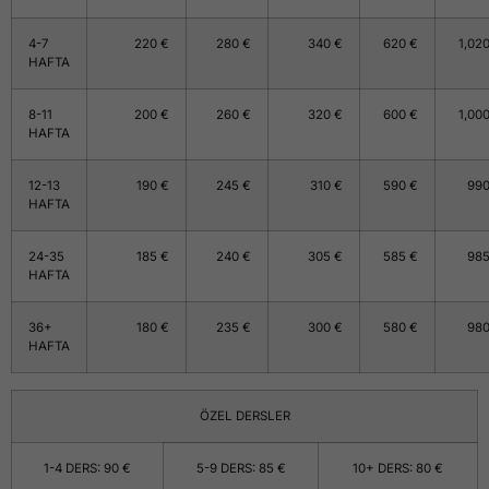
4-7
220 €
280 €
340 €
620 €
1,02
HAFTA
8-11
200 €
260 €
320 €
600 €
1,00
HAFTA
12-13
190 €
245 €
310 €
590 €
990
HAFTA
24-35
185 €
240 €
305 €
585 €
985
HAFTA
36+
180 €
235 €
300 €
580 €
980
HAFTA
ÖZEL DERSLER
1-4 DERS: 90 €
5-9 DERS: 85 €
10+ DERS: 80 €