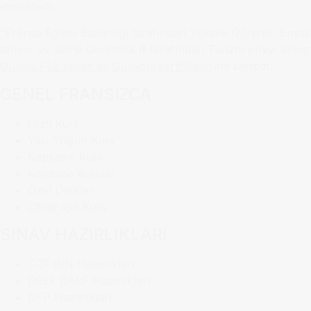
etmektedir.
“Fransa Eğitim Bakanlığı tarafından Yüksek Öğrenim Enstit
tanınır ve Seine Denizcilik İli tarafından Turizm onayı almışt
Qualité FLE etiketi ve Qualiopi sertifikalar
ına sahiptir.
GENEL FRANSIZCA
Hızlı Kurs
Yarı-Yoğun Kurs
Kapsamlı Kurs
Kombine Kurslar
Özel Dersler
Çiftler için Kurs
SINAV HAZIRLIKLARI
TCF IRN Hazırlıkları
DELF DALF Hazırlıkları
DFP Hazırlıkları