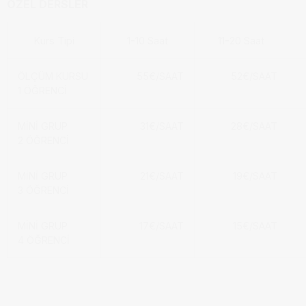
ÖZEL DERSLER
Kurs Tipi
1-10 Saat
11-20 Saat
ÖLÇÜM KURSU
55€/SAAT
52€/SAAT
1 ÖĞRENCİ
MİNİ GRUP
31€/SAAT
28€/SAAT
2 ÖĞRENCİ
MİNİ GRUP
21€/SAAT
19€/SAAT
3 ÖĞRENCİ
MİNİ GRUP
17€/SAAT
15€/SAAT
4 ÖĞRENCİ