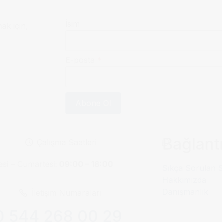
İsim
mak için,
E-posta
*
Abone Ol
Bağlantı
Çalışma Saatleri
esi – Cumartesi:
09:00 – 18:00
Sıkça Sorulan 
Hakkımızda
Danışmanlık
İletişim Numaraları
 544 268 00 29