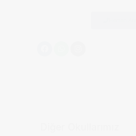
Hemen Ara
Dil Okulu
Normandie
Diğer Okullarımız
Monaco
Yaz Okulu