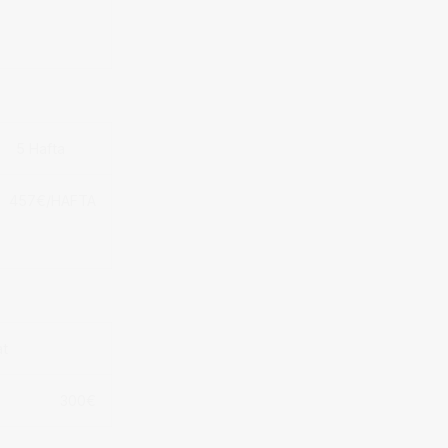
5 Hafta
457€/HAFTA
at
300€