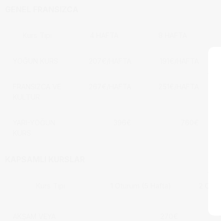
GENEL FRANSIZCA
Kurs Tipi
4 HAFTA
8 HAFTA
YOĞUN KURS
207€/HAFTA
191€/HAFTA
FRANSIZCA VE
267€/HAFTA
251€/HAFTA
KÜLTÜR
YARI-YOĞUN
396€
760€
KURS
KAPSAMLI KURSLAR
Kurs Tipi
1 Oturum (5 Hafta)
2 Otur
AKŞAM VEYA
270€