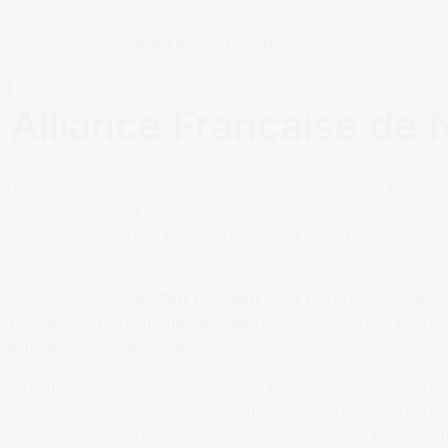
Alliance Française de
1986’da kurulan Alliance Française de Normandie, kar am
dernek, bir Yüksek Öğrenim Enstitüsü ve ana misyonu Fransı
Fransızca konuşulan kültürleri tanıtmak olan bir mesleki eğ
kuruluşudur.
Her yıl 95 farklı milletten 1500’den fazla öğrenciyi ağırlaya
Française, 3 öğretim merkezinde DELF, DALF, TCF, DAEFL
resmi bir sınav merkezidir.
Öğretim ekibinin tamamı Fransızca’yı yabancı dil olarak ö
konusunda nitelikli ve uzmanlaşmış kadrolu öğretmenlerde
Alliance Française’deki kurslar her seviyeden ve yaştan öğr