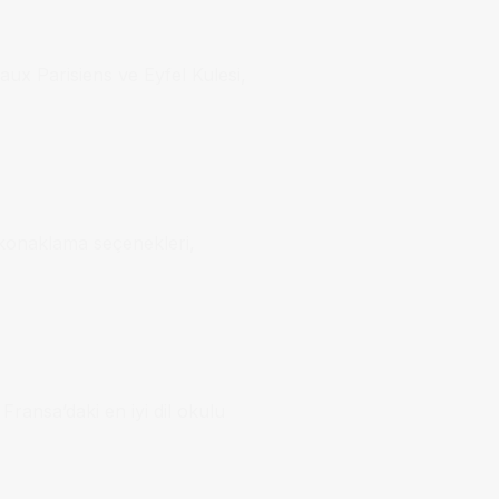
ux Parisiens ve Eyfel Kulesi,
li konaklama seçenekleri,
Fransa’daki en iyi dil okulu