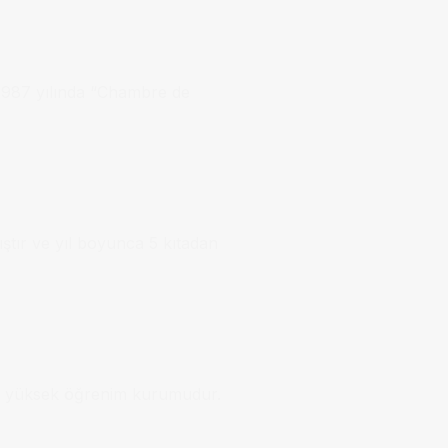
 1987 yılında “Chambre de
ştır ve yıl boyunca 5 kıtadan
bir yüksek öğrenim kurumudur.