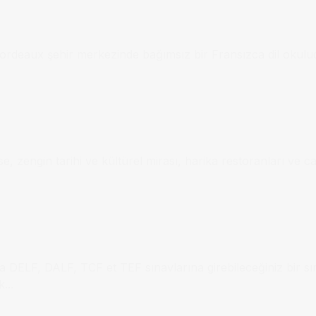
 Bordeaux şehir merkezinde bağımsız bir Fransızca dil okul
e, zengin tarihi ve kültürel mirası, harika restoranları ve c
a DELF, DALF, TCF et TEF sınavlarına girebileceğiniz bir sı
...