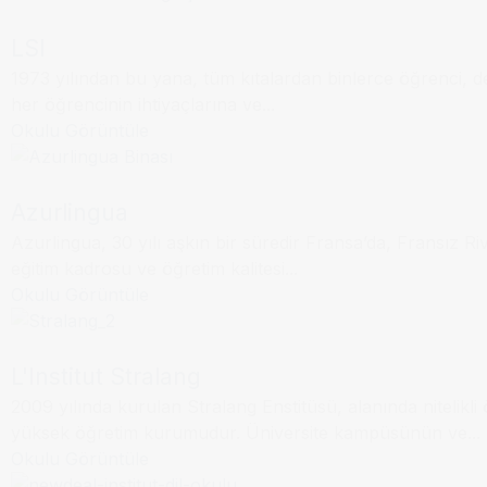
LSI
1973 yılından bu yana, tüm kıtalardan binlerce öğrenci, ders
Dil Okulu
Nice
her öğrencinin ihtiyaçlarına ve...
Okulu Görüntüle
Azurlingua
Azurlingua, 30 yılı aşkın bir süredir Fransa’da, Fransız R
Dil Okulu
Strasbourg
eğitim kadrosu ve öğretim kalitesi...
Okulu Görüntüle
L'Institut Stralang
2009 yılında kurulan Stralang Enstitüsü, alanında nitelikl
Bordeaux
Dil Okulu
yüksek öğretim kurumudur. Üniversite kampüsünün ve...
Okulu Görüntüle