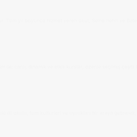
ur. Tüm yıl boyunca hizmet veren okul, Seine nehri ve Batea
 ile; canlı, dinamik ve etkili kurslar, özenle seçilmiş çeşit
i dil okulu, tüm kültürleri ve uyrukları bir araya getirerek, 