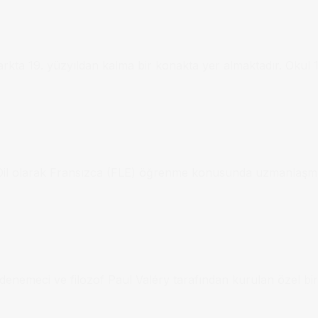
parkta 19. yüzyıldan kalma bir konakta yer almaktadır. Okul
ı Dil olarak Fransızca (FLE) öğrenme konusunda uzmanlaşmı
r, denemeci ve filozof Paul Valéry tarafından kurulan özel 