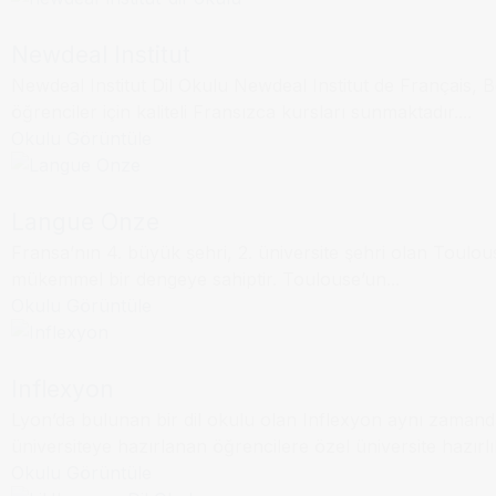
Newdeal Institut
Newdeal Institut Dil Okulu Newdeal Institut de Français,
Dil Okulu
Toulouse
öğrenciler için kaliteli Fransızca kursları sunmaktadır....
Okulu Görüntüle
Langue Onze
Fransa’nın 4. büyük şehri, 2. üniversite şehri olan Toulous
Dil Okulu
Lyon
mükemmel bir dengeye sahiptir. Toulouse’un...
Okulu Görüntüle
Inflexyon
Lyon’da bulunan bir dil okulu olan Inflexyon aynı zamand
Dil Okulu
Lille
üniversiteye hazırlanan öğrencilere özel üniversite hazırlık
Okulu Görüntüle