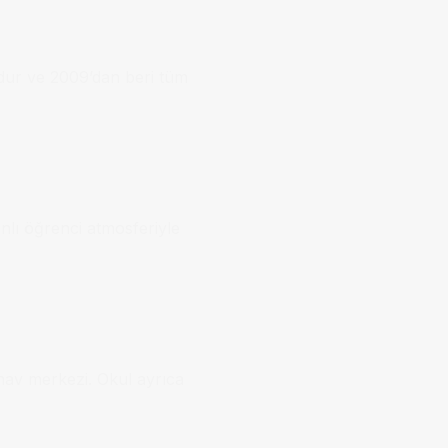
udur ve 2009’dan beri tüm
anlı öğrenci atmosferiyle
nav merkezi. Okul ayrıca