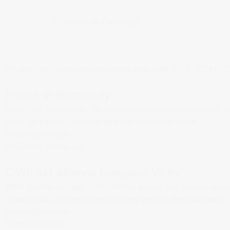
Aix-en-Provence
Dil Okulu
Normandie
French in Normandy
French in Normandy, Normandiya’nın tarihi bölgesinde, s
Dil Okulu
Vichy
Okul, dil eğitimi için önde gelen profesyonel kalite...
Okulu Görüntüle
CAVILAM Alliance Française Vichy
1964 yılında kurulan CAVILAM’ın amacı, her şeyden önce 
Dil Okulu
Paris
uyandırmak, öğrenme ve öğretme zevkini desteklemektir..
Okulu Görüntüle