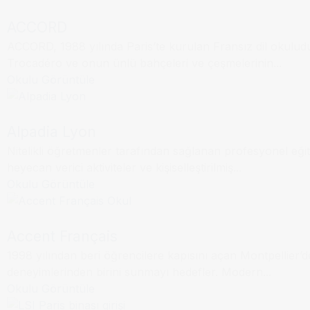
ACCORD
ACCORD, 1988 yılında Paris’te kurulan Fransız dil okulud
Dil Okulu
Lyon
Trocadéro ve onun ünlü bahçeleri ve çeşmelerinin...
Okulu Görüntüle
Alpadia Lyon
Nitelikli öğretmenler tarafından sağlanan profesyonel eğitim
Dil Okulu
Montpellier
heyecan verici aktiviteler ve kişiselleştirilmiş...
Okulu Görüntüle
Accent Français
1998 yılından beri öğrencilere kapısını açan Montpellier’dek
Dil Okulu
Paris
deneyimlerinden birini sunmayı hedefler. Modern...
Okulu Görüntüle