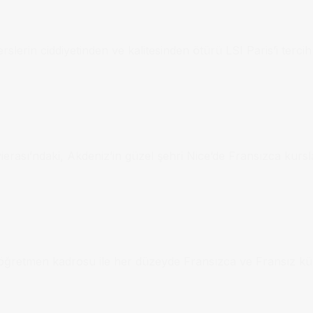
lerin ciddiyetinden ve kalitesinden ötürü LSI Paris’i tercih 
ivierası’ndaki, Akdeniz’in güzel şehri Nice’de Fransızca kurs
i öğretmen kadrosu ile her düzeyde Fransızca ve Fransız kül