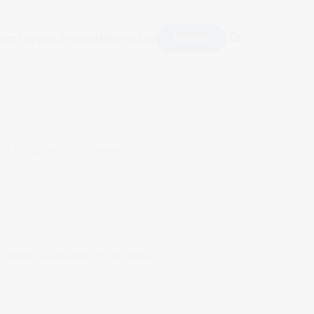
İletişim
rler
Faydalı Bilgiler
Hakkımızda
tim programı sunmaktadır.
şulan ülkelerde ilgi ve merak