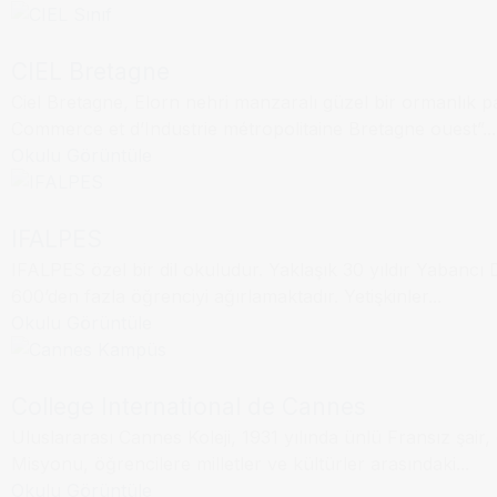
CIEL Bretagne
Ciel Bretagne, Elorn nehri manzaralı güzel bir ormanlık 
Annecy
Dil Okulu
Commerce et d’Industrie métropolitaine Bretagne ouest”...
Okulu Görüntüle
IFALPES
IFALPES özel bir dil okuludur. Yaklaşık 30 yıldır Yabanc
Cannes
Dil Okulu
600’den fazla öğrenciyi ağırlamaktadır. Yetişkinler...
Okulu Görüntüle
College International de Cannes
Uluslararası Cannes Koleji, 1931 yılında ünlü Fransız şai
Misyonu, öğrencilere milletler ve kültürler arasındaki...
Okulu Görüntüle