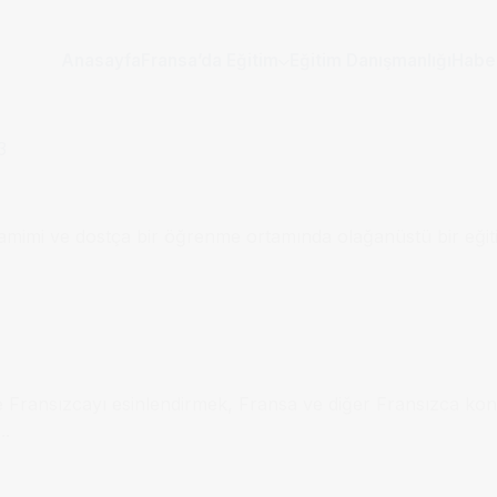
Anasayfa
Fransa’da Eğitim
Eğitim Danışmanlığı
Habe
amimi ve dostça bir öğrenme ortamında olağanüstü bir eği
Fransızcayı esinlendirmek, Fransa ve diğer Fransızca konu
..