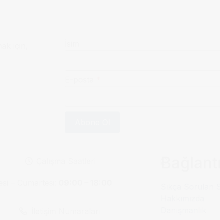
İsim
mak için,
E-posta
*
Abone Ol
Bağlantı
Çalışma Saatleri
esi – Cumartesi:
09:00 – 18:00
Sıkça Sorulan 
Hakkımızda
Danışmanlık
İletişim Numaraları