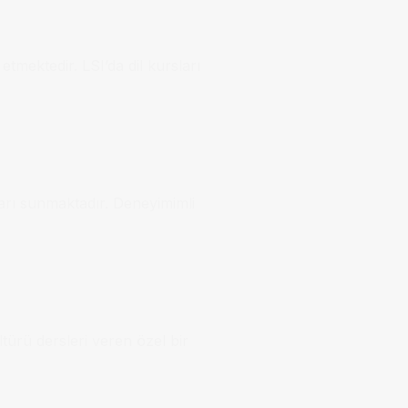
etmektedir. LSI’da dil kursları
ları sunmaktadır. Deneyimimli
türü dersleri veren özel bir