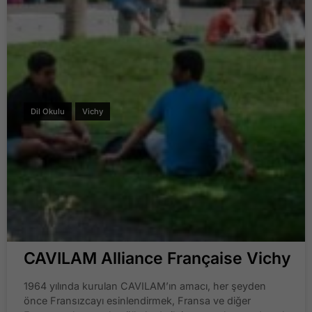
Dil Okulu
Vichy
CAVILAM Alliance Française Vichy
1964 yılında kurulan CAVILAM’ın amacı, her şeyden
önce Fransızcayı esinlendirmek, Fransa ve diğer