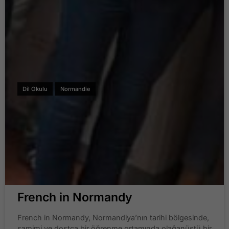
Dil Okulu
Normandie
French in Normandy
French in Normandy, Normandiya’nın tarihi bölgesinde,
samimi ve dostça bir öğrenme ortamında olağanüstü bir