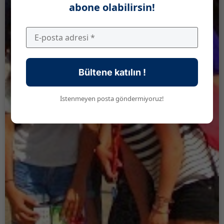
abone olabilirsin!
Bültene katılın !
İstenmeyen posta göndermiyoruz!