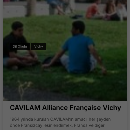
Dil Okulu
Vichy
CAVILAM Alliance Française Vichy
1964 yılında kurulan CAVILAM’ın amacı, her şeyden
önce Fransızcayı esinlendirmek, Fransa ve diğer