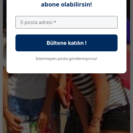
abone olabilirsin!
Bültene katılın !
İstenmeyen posta göndermiyoruz!