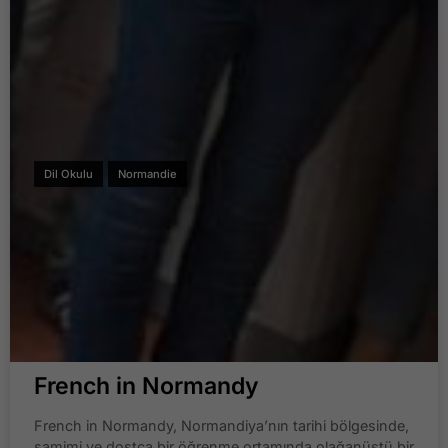
Dil Okulu
Normandie
French in Normandy
French in Normandy, Normandiya’nın tarihi bölgesinde,
samimi ve dostça bir öğrenme ortamında olağanüstü bir