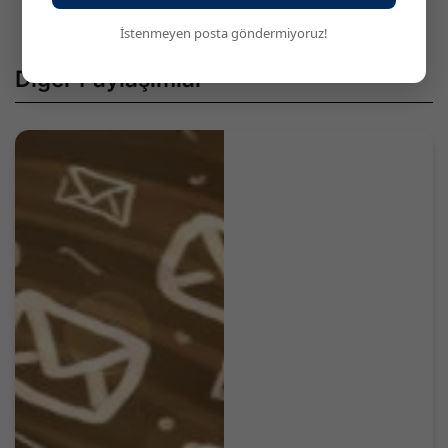
Mülakat
İstenmeyen posta göndermiyoruz!
Diğer Paylaşımlar