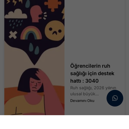
Öğrencilerin ruh
sağlığı için destek
hattı : 3040
Ruh sağlığı, 2026 yılının
ulusal büyük...
Devamını Oku