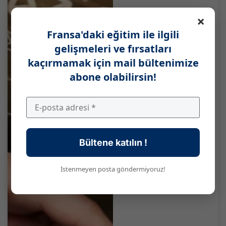
×
Fransa'daki eğitim ile ilgili
gelişmeleri ve fırsatları
kaçırmamak için mail bültenimize
abone olabilirsin!
Profesyonel bir e-
posta nasıl yazılır:
genel yapı, hitap
kalıpları ve örnekler
Bültene katılın !
Kötü yazılmış bir
profesyonel e-posta...
İstenmeyen posta göndermiyoruz!
Devamını Oku