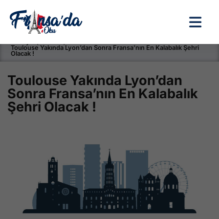
Anasayfa / Okullar /
Toulouse Yakında Lyon’dan Sonra Fransa’nın En Kalabalık Şehri
Olacak !
Toulouse Yakında Lyon’dan
Sonra Fransa’nın En Kalabalık
Şehri Olacak !