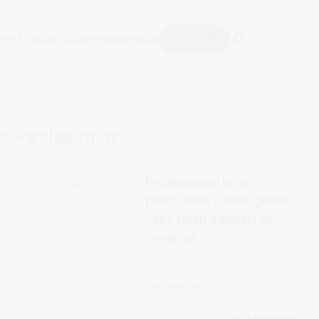
İletişim
rler
Faydalı Bilgiler
Hakkımızda
er Paylaşımlar
Profesyonel bir e-
posta nasıl yazılır: genel
yapı, hitap kalıpları ve
örnekler
Kötü yazılmış bir profesyonel
e-posta...
Devamını Oku