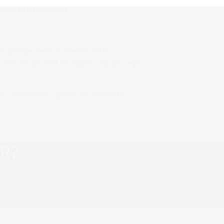
şında bulunacaklar.
lı şekilde devam edebilecekler:
nsı ile paralel bir eğitim alarak veya
ajı yapacaklar (genel mühendislik
AR?
!