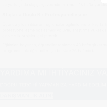
da yurtdışında staj çerçevesinde minimum 18 hafta yurtdı
Stajlarla Güçlü Bir Profesyonelleşme
Üçüncü yıldan itibaren, öğrenciler eğitimlerine birkaç fark
profesyonelleşme sözleşmesi yoluyla, araştırma yüksek lisa
girişimcilik projeleri geliştirerek.
Eğitimleri boyunca, öğrenciler toplamda 43 hafta şirket st
programındaki öğrenciler için bu süre 26 haftadır).
YARDIMA MI İHTİYACINIZ V
DOĞRU TERCİHİ YAPMANIZA YARDIM EDELİM
DANIŞMANLIK ALIN!