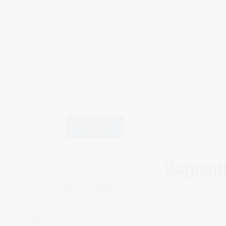
İsim
mak için,
E-posta
*
Abone Ol
Bağlantı
Çalışma Saatleri
esi – Cumartesi:
09:00 – 18:00
Sıkça Sor
Hakkımızd
Danışmanl
İletişim Numaraları