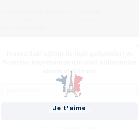
er sürdürmek isteyen Fransız ve uluslararası
 için CentraleSupélec sınavı, üniversite kökenli
aşvuru yapılabilecek.
Rennes’de 400 ve Metz’de 300 yeni öğrenci
Fransa'daki eğitim ile ilgili gelişmeleri ve
fırsatları kaçırmamak için mail bültenimize
abone olabilirsin!
artnerleriyle birlikte tasarlandı ve ders
mi hazırlığı gibi konularda dersler alacak.
 uzmanlık alanına göre entegre edilecek.
Je t'aime
uslararası ve sürekli değişen ortamlarda
Bültene katılın !
azanmalarını sağlıyor,” diye belirtiyor
İstenmeyen posta göndermiyoruz!
lan bir değişim programı, bir çift diploma ya