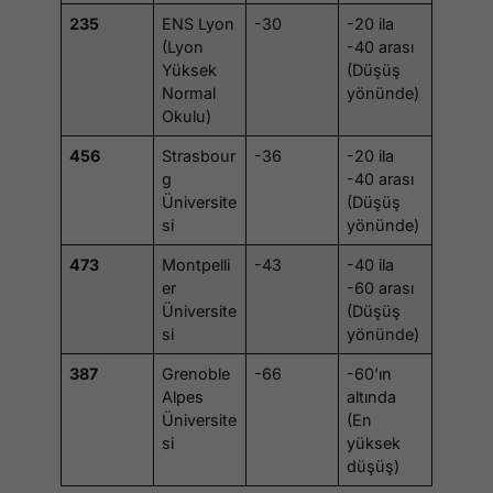
235
ENS Lyon
-30
-20 ila
(Lyon
-40 arası
Yüksek
(Düşüş
Normal
yönünde)
Okulu)
456
Strasbour
-36
-20 ila
g
-40 arası
Üniversite
(Düşüş
si
yönünde)
473
Montpelli
-43
-40 ila
er
-60 arası
Üniversite
(Düşüş
si
yönünde)
387
Grenoble
-66
-60’ın
Alpes
altında
Üniversite
(En
si
yüksek
düşüş)