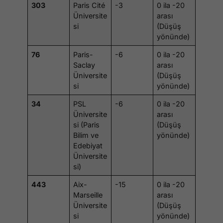
303
Paris Cité
-3
0 ila -20
Üniversite
arası
si
(Düşüş
yönünde)
76
Paris-
-6
0 ila -20
Saclay
arası
Üniversite
(Düşüş
si
yönünde)
34
PSL
-6
0 ila -20
Üniversite
arası
si (Paris
(Düşüş
Bilim ve
yönünde)
Edebiyat
Üniversite
si)
443
Aix-
-15
0 ila -20
Marseille
arası
Üniversite
(Düşüş
si
yönünde)