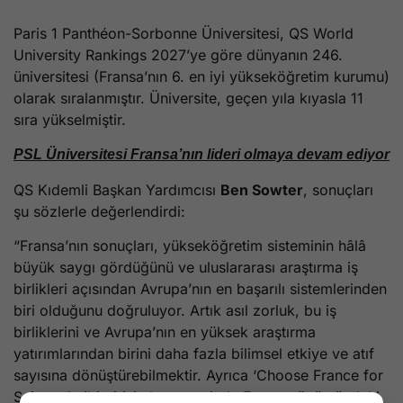
Paris 1 Panthéon-Sorbonne Üniversitesi, QS World
University Rankings 2027’ye göre dünyanın 246.
üniversitesi (Fransa’nın 6. en iyi yükseköğretim kurumu)
olarak sıralanmıştır. Üniversite, geçen yıla kıyasla 11
sıra yükselmiştir.
PSL Üniversitesi Fransa’nın lideri olmaya devam ediyor
QS Kıdemli Başkan Yardımcısı
Ben Sowter
, sonuçları
şu sözlerle değerlendirdi:
“Fransa’nın sonuçları, yükseköğretim sisteminin hâlâ
büyük saygı gördüğünü ve uluslararası araştırma iş
birlikleri açısından Avrupa’nın en başarılı sistemlerinden
biri olduğunu doğruluyor. Artık asıl zorluk, bu iş
birliklerini ve Avrupa’nın en yüksek araştırma
yatırımlarından birini daha fazla bilimsel etkiye ve atıf
sayısına dönüştürebilmektir. Ayrıca ‘Choose France for
Science’ gibi girişimler sayesinde Fransa, önümüzdeki