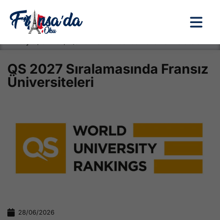
Anasayfa / Okullar /
QS 2027 Sıralamasında Fransız Üniversiteleri
QS 2027 Sıralamasında Fransız
Üniversiteleri
28/06/2026