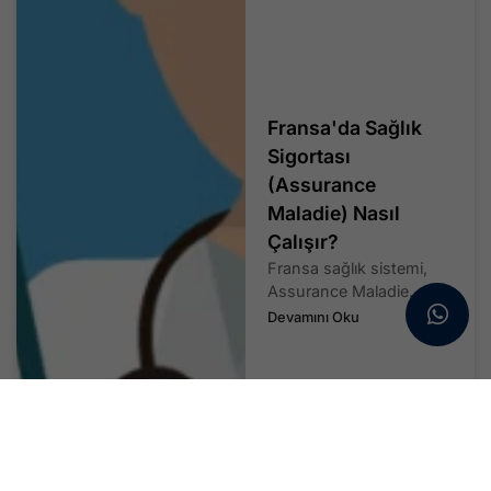
Fransa'da Sağlık
Sigortası
(Assurance
Maladie) Nasıl
Çalışır?
Fransa sağlık sistemi,
Assurance Maladie...
Devamını Oku