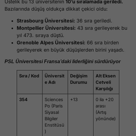
Üstelik bu 13 üniversitenin
10’u sıralamada geriledi.
Bazılarında düşüş oldukça dikkat çekici oldu:
Strasbourg Üniversitesi:
36 sıra geriledi.
Montpellier Üniversitesi:
43 sıra gerileyerek bu
yıl 473. sıraya düştü.
Grenoble Alpes Üniversitesi:
66 sıra birden
gerileyerek en büyük düşüşlerden birini yaşadı.
PSL Üniversitesi Fransa’daki liderliğini sürdürüyor
Sıra / Kod
Üniversit
Değişim
Alt Eksen
e Adı
Durumu
Cetveli
Karşılığı
354
Sciences
+13
0 ila +20
Po (Paris
arası
Siyasal
(Artış
Bilgiler
yönünde)
Enstitüsü
)