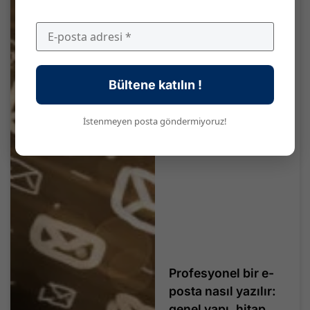
Bültene katılın !
İstenmeyen posta göndermiyoruz!
Profesyonel bir e-
posta nasıl yazılır:
genel yapı, hitap