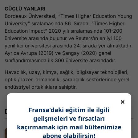
GÜÇLÜ YANLARI
Bordeaux Üniversitesi, “Times Higher Education Young
University” sıralamasında 86. Sırada, “Times Higher
Education Impact” 2020 yılı sıralamasında 101-200
üniversite arasında bulunur ve Reuters’ın en iyi 100
yenilikçi üniversitesi arasında 24. sırada yer almaktadır.
Ayrıca Avrupa (2019) ve Şangay (2020) genel
sınıflandırmasında ilk 300 üniversite arasındadır.
Havacılık, uzay, kimya, sağlık, bilgisayar teknolojileri,
optik / lazer, ormancılık, şarapçılık sektörlerinde yerel
endüstriyel ortaklıklara sahiptir.
×
Fransa'daki eğitim ile ilgili
Diğer Paylaşımlar
gelişmeleri ve fırsatları
kaçırmamak için mail bültenimize
abone olabilirsin!