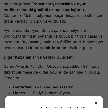
tarihi başarının
Fransa’nın yaratıcılık ve oyun
endüstrisindeki gücünü ortaya koyduğunu
,
Montpellier’deki stüdyonun başarı hikâyesinin ülke için
gurur kaynağı olduğunu vurguladı.
Aynı zamanda oyun, dünya çapında milyonlarca
oyuncu tarafından oynandı ve büyük bir ticari başarıya
imza attı. Bu, başarıyı yalnızca ödülle sınırlı bırakmayıp
aynı zamanda
kültürel bir fenomen
haline getirdi.
Diğer Kazananlar ve Sektör Gündemi
Game Awards ’ta “Clair Obscur: Expedition 33” kadar
dikkat çekmese de diğer ödüller de sahiplerini buldu.
Örneğin:
Battlefield 6
– En İyi Ses Tasarımı
Hades II
– En İyi Aksiyon Oyunu
Hollow Knight: Silksong
– En İyi Aksiyon/Macera
×
Oyunu