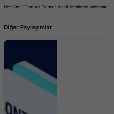
Not: Yazı “Campus France” resmi sitesinden alınmıştır.
Diğer Paylaşımlar