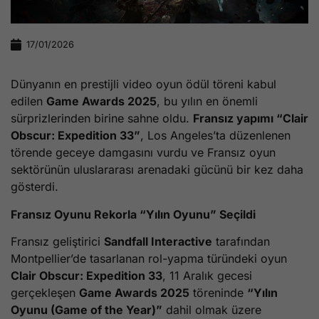
17/01/2026
Dünyanın en prestijli video oyun ödül töreni kabul
edilen
Game Awards 2025
, bu yılın en önemli
sürprizlerinden birine sahne oldu.
Fransız yapımı “Clair
Obscur: Expedition 33”
, Los Angeles’ta düzenlenen
törende geceye damgasını vurdu ve Fransız oyun
sektörünün uluslararası arenadaki gücünü bir kez daha
gösterdi.
Fransız Oyunu Rekorla “Yılın Oyunu” Seçildi
Fransız geliştirici
Sandfall Interactive
tarafından
Montpellier’de tasarlanan rol-yapma türündeki oyun
Clair Obscur: Expedition 33
, 11 Aralık gecesi
gerçekleşen
Game Awards 2025
töreninde
“Yılın
Oyunu (Game of the Year)”
dahil olmak üzere