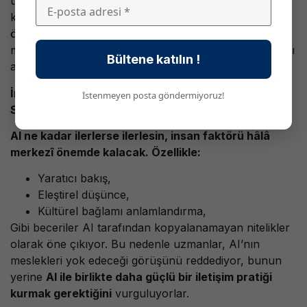
üretiminde yeni bir etik alan oluşturdu. Okuyucu ve
kullanıcıların, içeriklerin AI ile mi üretildiğini bilmeleri
önemli bir beklenti haline geliyor. Bu nedenle bazı
medya kuruluşları, içeriklerinde kullanılan AI araçlarını
Bültene katılın !
açıklama zorunluluğunu tartışıyor.
İnsan ve Makine İş Birliği: Klasik Ustalık Ölçütleri
İstenmeyen posta göndermiyoruz!
Sürecek
AI ne kadar ilerlerse ilerlesin, insan faktörü hâlâ
merkezî önemde kalacak. Özellikle:
Yaratıcı bakış,
Eleştirel düşünce,
Kültürel bağlamı anlamlandırma,
Gibi beceriler AI tarafından kopyalanamayan nitelikler
olarak öne çıkıyor. Bu nedenle uzmanlar, AI’nın
meslekleri yok edeceği görüşünü reddediyor, bunun
yerine
AI ile birlikte daha güçlü bir iletişim pratiği
kurmak gerektiğini
vurguluyorlar.