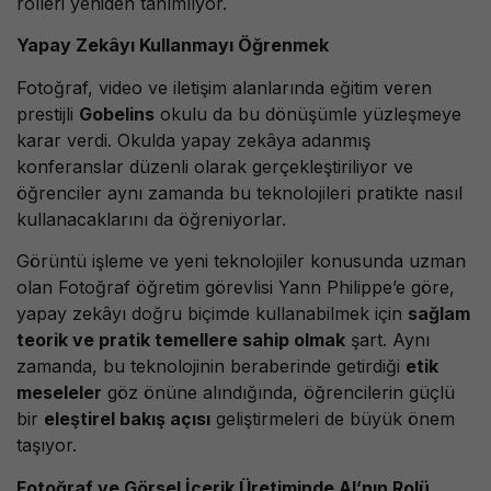
rolleri yeniden tanımlıyor.
Yapay Zekâyı Kullanmayı Öğrenmek
Fotoğraf, video ve iletişim alanlarında eğitim veren
prestijli
Gobelins
okulu da bu dönüşümle yüzleşmeye
karar verdi. Okulda yapay zekâya adanmış
konferanslar düzenli olarak gerçekleştiriliyor ve
öğrenciler aynı zamanda bu teknolojileri pratikte nasıl
kullanacaklarını da öğreniyorlar.
Görüntü işleme ve yeni teknolojiler konusunda uzman
olan Fotoğraf öğretim görevlisi Yann Philippe’e göre,
yapay zekâyı doğru biçimde kullanabilmek için
sağlam
teorik ve pratik temellere sahip olmak
şart. Aynı
zamanda, bu teknolojinin beraberinde getirdiği
etik
meseleler
göz önüne alındığında, öğrencilerin güçlü
bir
eleştirel bakış açısı
geliştirmeleri de büyük önem
taşıyor.
Fotoğraf ve Görsel İçerik Üretiminde AI’nın Rolü