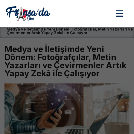
Anasayfa / Okullar /
Medya ve İletişimde Yeni Dönem: Fotoğrafçılar, Metin Yazarları ve
Çevirmenler Artık Yapay Zekâ ile Çalışıyor
Medya ve İletişimde Yeni
Dönem: Fotoğrafçılar, Metin
Yazarları ve Çevirmenler Artık
Yapay Zekâ ile Çalışıyor