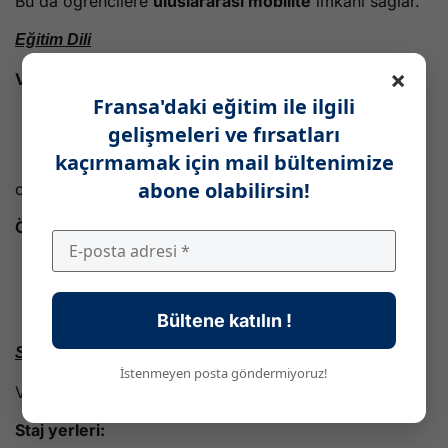
Bu da öğrencilere
uluslararası mobilite
imkanı sağlar.
Eğitim Dili
×
Vatel’de eğitim:
Fransa'daki eğitim ile ilgili
Fransızca
gelişmeleri ve fırsatları
İngilizce
kaçırmamak için mail bültenimize
Çift dilli program
abone olabilirsin!
olarak sunulmaktadır.
Öğrenciler genellikle:
İngilizce öğrenir
İkinci yabancı dil öğrenir
Uluslararası ortamda eğitim alır
Bültene katılın !
Staj İmkanları
İstenmeyen posta göndermiyoruz!
Vatel öğrencileri her yıl
zorunlu staj
yapar.
Staj yerleri: