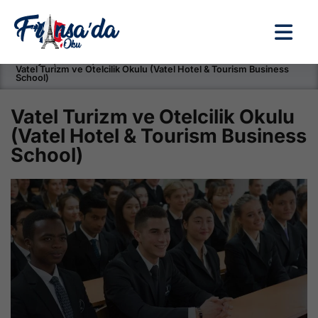
Anasayfa / Okullar /
Vatel Turizm ve Otelcilik Okulu (Vatel Hotel & Tourism Business
School)
Vatel Turizm ve Otelcilik Okulu
(Vatel Hotel & Tourism Business
School)