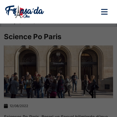
Anasayfa / Okullar /
Science Po Paris
Science Po Paris
12/08/2022
Sciences Po Paris, Beşeri ve Sosyal bilimlerde dünya