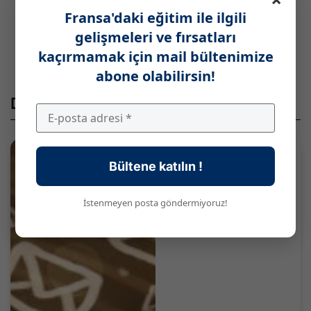
Kültürü)
Fransa'daki eğitim ile ilgili
Kesin sonuç 15 gün içerisinde adaylara e-
gelişmeleri ve fırsatları
posta yoluyla bildirilir.
kaçırmamak için mail bültenimize
abone olabilirsin!
Diğer Paylaşımlar
Bültene katılın !
İstenmeyen posta göndermiyoruz!