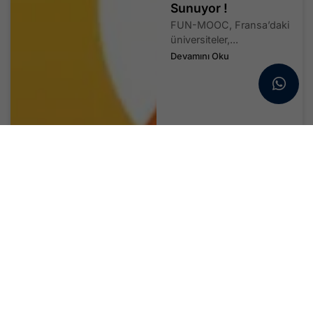
Sunuyor !
FUN-MOOC, Fransa’daki
üniversiteler,...
Devamını Oku