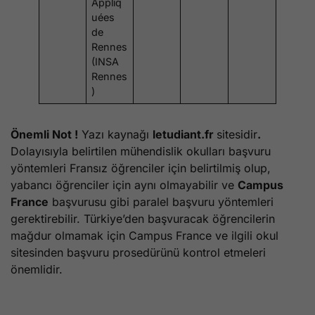
Appliq
uées
de
Rennes
(INSA
Rennes
)
Önemli Not !
Yazı kaynağı
letudiant.fr
sitesidir
.
Dolayısıyla belirtilen mühendislik okulları başvuru
yöntemleri Fransız öğrenciler için belirtilmiş olup,
yabancı öğrenciler için aynı olmayabilir ve
Campus
France
başvurusu gibi paralel başvuru yöntemleri
gerektirebilir. Türkiye’den başvuracak öğrencilerin
mağdur olmamak için Campus France ve ilgili okul
sitesinden başvuru prosedürünü kontrol etmeleri
önemlidir.