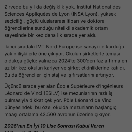
Zirvede bu yıl da değişiklik yok. Institut National des
Sciences Appliquées de Lyon (INSA Lyon), yüksek
seçiciliği, güçlü uluslararası itibarı ve doktora
öğrencilerine sunduğu nitelikli akademik ortam
sayesinde bir kez daha ilk sırada yer aldı.
İkinci sıradaki IMT Nord Europe ise sanayi ile kurduğu
yakın ilişkilerle öne çıkıyor. Okulun şirketlerle teması
oldukça güçlü: yalnızca 2024’te 300’den fazla firma en
az bir kez okulun kariyer ve şirket etkinliklerine katıldı.
Bu da öğrenciler için staj ve iş fırsatlarını artırıyor.
Üçüncü sırada yer alan École Supérieure d’Ingénieurs
Léonard de Vinci (ESILV) ise mezunlarının hızlı iş
bulmasıyla dikkat çekiyor. Pôle Léonard de Vinci
bünyesindeki bu özel okulda mezunların başlangıç
maaşı ortalama 42.500 avronun üzerine çıkıyor.
2026’nın En İyi 10 Lise Sonrası Kabul Veren