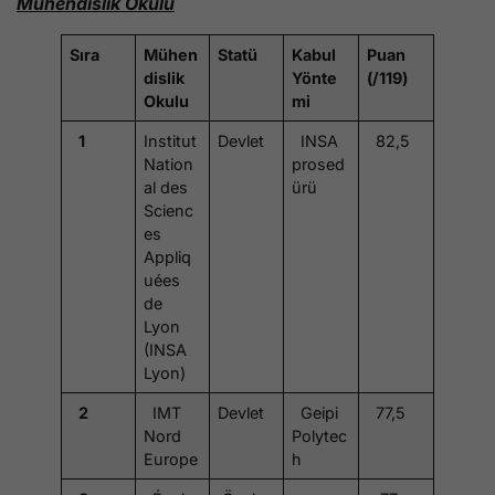
Mühendislik Okulu
Sıra
Mühen
Statü
Kabul
Puan
dislik
Yönte
(/119)
Okulu
mi
1
Institut
Devlet
INSA
82,5
Nation
prosed
al des
ürü
Scienc
es
Appliq
uées
de
Lyon
(INSA
Lyon)
2
IMT
Devlet
Geipi
77,5
Nord
Polytec
Europe
h