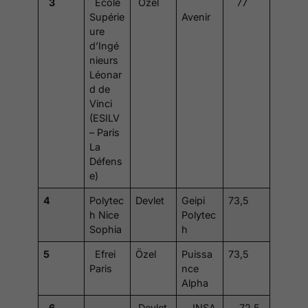
3
École
Özel
77
Supérie
Avenir
ure
d’Ingé
nieurs
Léonar
d de
Vinci
(ESILV
– Paris
La
Défens
e)
4
Polytec
Devlet
Geipi
73,5
h Nice
Polytec
Sophia
h
5
Efrei
Özel
Puissa
73,5
Paris
nce
Alpha
6
Devlet
INSA
72,5