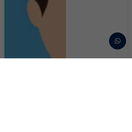
Fransa'da Sağlık
Sigortası
(Assurance
Maladie) Nasıl
Çalışır?
Fransa sağlık sistemi,
Assurance Maladie...
Devamını Oku