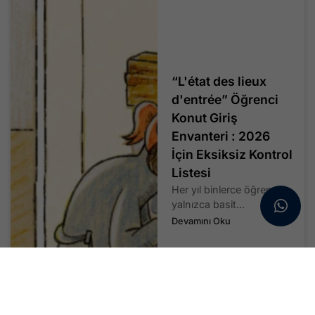
“L'état des lieux
d'entrée” Öğrenci
Konut Giriş
Envanteri : 2026
İçin Eksiksiz Kontrol
Listesi
Her yıl binlerce öğrenci,
yalnızca basit...
Devamını Oku