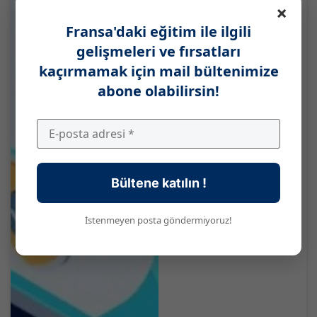
×
Fransa'daki eğitim ile ilgili
gelişmeleri ve fırsatları
kaçırmamak için mail bültenimize
abone olabilirsin!
Öğrenciler İçin
Elektrik Sözleşmesi:
2026'da Hangisi
Tercih Edilmeli?
Öğrenci Konutu İçin
Bültene katılın !
Hangi Elektrik
Sözleşmesi...
Devamını Oku
İstenmeyen posta göndermiyoruz!