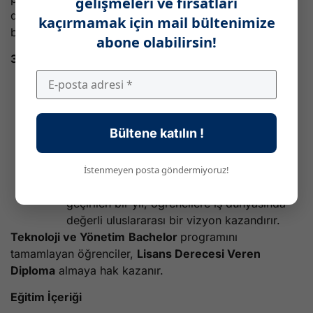
gelişmeleri ve fırsatları
dünyasının ihtiyaçlarına yanıt vermeyi amaçlayan ortak
kaçırmamak için mail bültenimize
bir projeyi paylaşır.
abone olabilirsin!
3 Yıllık Eğitim: Dijital Teknolojiler ve Yönetim
İlk iki yıl:
Ortak dersler, her yıl bir stajla
tamamlanır.
Üçüncü yıl:
Bültene katılın !
Alternance:
Gelecekteki meslek deneyimi
kazanma ve yenilikçi çözümler üretme
imkanı sağlar.
İstenmeyen posta göndermiyoruz!
Uluslararası değişim:
Partner okullarımızda
geçirilen bir yıl, öğrencilere iş dünyasında
değerli uluslararası bir vizyon kazandırır.
Teknoloji ve Yönetim
Bachelor
programını
tamamlayan öğrenciler,
Lisans Derecesi Veren
Diploma
almaya hak kazanır.
Eğitim İçeriği