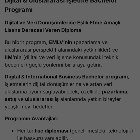
Dijital & Uluslararası İşletme Bachelor
Programı
Dijital ve Veri Dönüşümlerine Eşlik Etme Amaçlı
Lisans Derecesi Veren Diploma
Bu hibrit program,
EMLV’nin
(pazarlama ve
uluslararası perspektif alanındaki yetkinlikler) ve
IIM’nin
(dijital ve veri işleme konusundaki teknik
beceriler) güçlü yönlerini bir araya getirir.
Digital & International Business Bachelor programı
,
işletmelerin dijital dönüşümlerine ve artan veri
akışlarına uyum sağlayabilecek, özellikle
pazarlama
,
satış
ve
uluslararası iş
alanlarında yetkin bireyler
yetiştirmeyi hedefler.
Programın Avantajları
Her tür
lise diploması
(genel, meslekî, teknolojik)
ile başvuru yapılabilir.