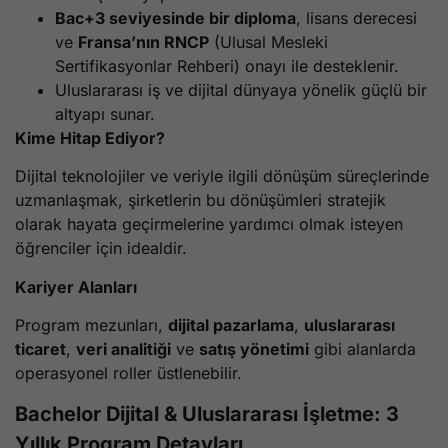
Bac+3 seviyesinde bir diploma
, lisans derecesi
ve
Fransa’nın RNCP
(Ulusal Mesleki
Sertifikasyonlar Rehberi) onayı ile desteklenir.
Uluslararası iş ve dijital dünyaya yönelik güçlü bir
altyapı sunar.
Kime Hitap Ediyor?
Dijital teknolojiler ve veriyle ilgili dönüşüm süreçlerinde
uzmanlaşmak, şirketlerin bu dönüşümleri stratejik
olarak hayata geçirmelerine yardımcı olmak isteyen
öğrenciler için idealdir.
Kariyer Alanları
Program mezunları,
dijital pazarlama
,
uluslararası
ticaret
,
veri analitiği
ve
satış yönetimi
gibi alanlarda
operasyonel roller üstlenebilir.
Bachelor Dijital & Uluslararası İşletme: 3
Yıllık Program Detayları