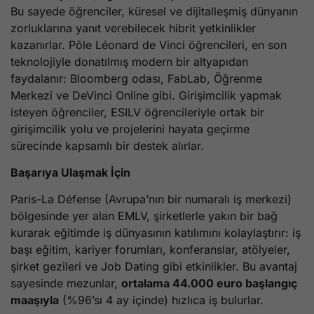
Bu sayede öğrenciler, küresel ve dijitalleşmiş dünyanın
zorluklarına yanıt verebilecek hibrit yetkinlikler
kazanırlar. Pôle Léonard de Vinci öğrencileri, en son
teknolojiyle donatılmış modern bir altyapıdan
faydalanır: Bloomberg odası, FabLab, Öğrenme
Merkezi ve DeVinci Online gibi. Girişimcilik yapmak
isteyen öğrenciler, ESILV öğrencileriyle ortak bir
girişimcilik yolu ve projelerini hayata geçirme
sürecinde kapsamlı bir destek alırlar.
Başarıya Ulaşmak İçin
Paris-La Défense (Avrupa’nın bir numaralı iş merkezi)
bölgesinde yer alan EMLV, şirketlerle yakın bir bağ
kurarak eğitimde iş dünyasının katılımını kolaylaştırır: iş
başı eğitim, kariyer forumları, konferanslar, atölyeler,
şirket gezileri ve Job Dating gibi etkinlikler. Bu avantaj
sayesinde mezunlar,
ortalama 44.000 euro başlangıç
maaşıyla
(%96’sı 4 ay içinde) hızlıca iş bulurlar.