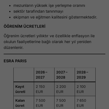
mezunların yüksek işe yerleşme oranını
sektör tarafından tanınmayı
ekipman ve eğitmen kalitesini göstermektedir.
ÖĞRENİM ÜCRETLERİ
Öğrenim ücretleri yıllıktır ve özellikle enflasyon ile
okulun faaliyetlerine bağlı olarak her yıl yeniden
düzenlenir.
ESRA PARIS
2026 –
2027 –
2028 –
2027
2028
2029
Kayıt
2 150
2 200
2 100
ücreti
EUR
EUR
EUR
Kalan
7 500
7 500
7 650
ücret
EUR
EUR
EUR