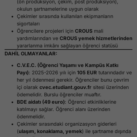
(ön prodüksiyon, çekim, post prodüksiyon),
okulun şartnamelerine uygun olarak
Çekimler sırasında kullanılan ekipmanların
sigortaları
Öğrencilere projeleri için
CROUS
mali
yardımlarından ve
CROUS yemek hizmetlerinden
yararlanma imkânı sağlayan öğrenci statüsü
DAHİL OLMAYANLAR:
C.V.E.C. (Öğrenci Yaşamı ve Kampüs Katkı
Payı)
: 2025-2026 yılı için
105 EUR
tutarındadır ve
her yıl ödenmesi gerekir. Öğrenciler bunu çevrim
içi olarak
cvec.etudiant.gouv.fr
sitesi üzerinden
ödemelidir. Burslu öğrenciler muaftır.
BDE aidatı (49 euro)
: Öğrenci etkinliklerine
katılmayı sağlar. Öğrenci alanı üzerinden
ödenmelidir.
Çekimler sırasındaki organizasyon giderleri
(
ulaşım, konaklama, yemek
) ile şartname dışında