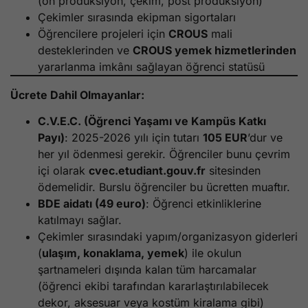
(ön prodüksiyon, çekim, post prodüksiyon)
Çekimler sırasında ekipman sigortaları
Öğrencilere projeleri için
CROUS
mali
desteklerinden ve
CROUS yemek hizmetlerinden
yararlanma imkânı sağlayan öğrenci statüsü
Ücrete Dahil Olmayanlar:
C.V.E.C. (Öğrenci Yaşamı ve Kampüs Katkı
Payı)
: 2025-2026 yılı için tutarı
105 EUR
’dur ve
her yıl ödenmesi gerekir. Öğrenciler bunu çevrim
içi olarak
cvec.etudiant.gouv.fr
sitesinden
ödemelidir. Burslu öğrenciler bu ücretten muaftır.
BDE aidatı (49 euro)
: Öğrenci etkinliklerine
katılmayı sağlar.
Çekimler sırasındaki yapım/organizasyon giderleri
(
ulaşım, konaklama, yemek
) ile okulun
şartnameleri dışında kalan tüm harcamalar
(öğrenci ekibi tarafından kararlaştırılabilecek
dekor, aksesuar veya kostüm kiralama gibi)