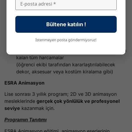
her yıl ödenmelidir. Öğrenciler bunu çevrim içi
olarak
cvec.etudiant.gouv.fr
sitesi üzerinden
ödemelidir. Burslu öğrenciler muaftır.
BDE aidatı (49 euro)
: Öğrenci etkinliklerine
Bültene katılın !
katılmayı sağlar. Öğrenci alanı üzerinden
ödenmelidir.
İstenmeyen posta göndermiyoruz!
Çekimler sırasında ortaya çıkan yapım giderleri
(
ulaşım, konaklama, yemek
) ile şartname dışında
kalan tüm harcamalar
(öğrenci ekibi tarafından kararlaştırılabilecek
dekor, aksesuar veya kostüm kiralama gibi)
ESRA Animasyon
Lise sonrası 3 yıllık program; 2D ve 3D animasyon
mesleklerinde
gerçek çok yönlülük ve profesyonel
seviye
kazanmak için.
Programın Tanıtımı
ESRA Animasyon eğitimi, animasyon eserlerinin