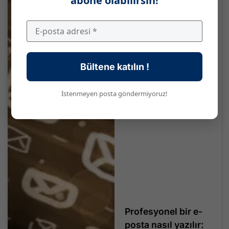
abone olabilirsin!
Bültene katılın !
İstenmeyen posta göndermiyoruz!
Profesyonel bir e-
posta nasıl yazılır: