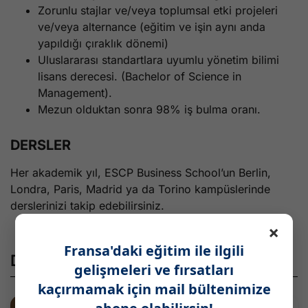
Zorunlu stajlar ve/veya toplumsal etki projeleri
ve/veya alternance (eğitim ve işin aynı anda
yapıldığı çıraklık dönemi)
Uluslararası standartlara uyumlu yönetim bilimi
lisans derecesi. (Bachelor of Science in
Management).
Mezun olduktan sonra 98% iş bulma oranı.
DERSLER
Her akademik yıl, ESCP Business School’un Berlin,
Londra, Paris, Madrid ya da Torino kampüslerinde
derslerinizi takip edebilirsiniz.
×
Fransa'daki eğitim ile ilgili
Diğer Paylaşımlar
gelişmeleri ve fırsatları
kaçırmamak için mail bültenimize