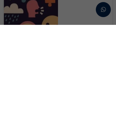
Öğrencilerin ruh
sağlığı için destek
hattı : 3040
Ruh sağlığı, 2026 yılının
ulusal büyük...
Devamını Oku