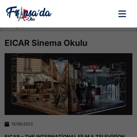
Anasayfa / Okullar /
EICAR Sinema Okulu
EICAR Sinema Okulu
13/08/2022
EICAR – THE INTERNATİONAL FİLM & TELEVİSİON