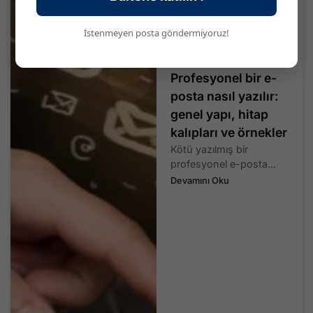
İstenmeyen posta göndermiyoruz!
Profesyonel bir e-
posta nasıl yazılır:
genel yapı, hitap
kalıpları ve örnekler
Kötü yazılmış bir
profesyonel e-posta...
Devamını Oku