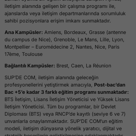
iletişim alanında gelişen bir çalışma programı ile,
ajanslarda veya iletişim departmanlarında sorumluluk
sahibi pozisyonlara erişim imkanı sunmaktadır.
Ana Kampüsler:
Amiens, Bordeaux, Grasse (antenne
du campus de Nice), Grenoble, Le Mans, Lille, Lyon,
Montpellier – Euromédecine 2, Nantes, Nice, Paris
17ème, Toulouse
Bağlantılı Kampüsler:
Brest, Caen, La Réunion
SUP’DE COM, iletişim alanında geleceğin
profesyonellerini yetiştirmek amacıyla,
Post-bac’dan
Bac +5’e kadar 3 farklı eğitim programı sunmaktadır:
BTS İletişim, Lisans İletişim Yöneticisi ve Yüksek Lisans
İletişim Yöneticisi. Tüm bu programlar, bir Devlet
Diploması (BTS) veya RNCP’de kayıtlı (seviye 6 ve 7)
unvanlarla onaylanmaktadır. SUP’DE COM’un eğitim
modeli, iletişim dünyasına yönelik yaratıcı, dijital ve
stratejik becerilerin geliştirilmesine odaklanmaktadır.