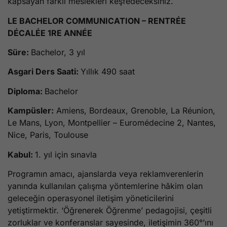
kapsayan farklı meslekleri keşfedeceksiniz.
LE BACHELOR COMMUNICATION – RENTRÉE
DÉCALÉE 1RE ANNÉE
Süre:
Bachelor, 3 yıl
Asgari Ders Saati:
Yıllık 490 saat
Diploma:
Bachelor
Kampüsler:
Amiens, Bordeaux, Grenoble, La Réunion,
Le Mans, Lyon, Montpellier – Euromédecine 2, Nantes,
Nice, Paris, Toulouse
Kabul:
1. yıl için sınavla
Programın amacı, ajanslarda veya reklamverenlerin
yanında kullanılan çalışma yöntemlerine hâkim olan
geleceğin operasyonel iletişim yöneticilerini
yetiştirmektir. ‘Öğrenerek Öğrenme’ pedagojisi, çeşitli
zorluklar ve konferanslar sayesinde, iletişimin 360°’ını