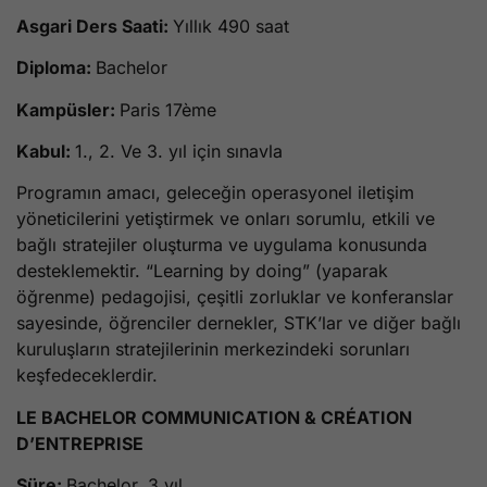
Asgari Ders Saati:
Yıllık 490 saat
Diploma:
Bachelor
Kampüsler:
Paris 17ème
Kabul:
1., 2. Ve 3. yıl için sınavla
Programın amacı, geleceğin operasyonel iletişim
yöneticilerini yetiştirmek ve onları sorumlu, etkili ve
bağlı stratejiler oluşturma ve uygulama konusunda
desteklemektir. “Learning by doing” (yaparak
öğrenme) pedagojisi, çeşitli zorluklar ve konferanslar
sayesinde, öğrenciler dernekler, STK’lar ve diğer bağlı
kuruluşların stratejilerinin merkezindeki sorunları
keşfedeceklerdir.
LE BACHELOR COMMUNICATION & CRÉATION
D’ENTREPRISE
Süre:
Bachelor, 3 yıl