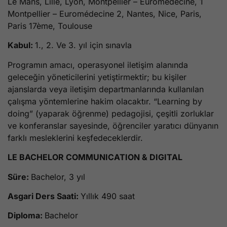
Le Mans, Lille, Lyon, Montpellier – Euromédecine, 1
Montpellier – Euromédecine 2, Nantes, Nice, Paris,
Paris 17ème, Toulouse
Kabul:
1., 2. Ve 3. yıl için sınavla
Programın amacı, operasyonel iletişim alanında
geleceğin yöneticilerini yetiştirmektir; bu kişiler
ajanslarda veya iletişim departmanlarında kullanılan
çalışma yöntemlerine hakim olacaktır. “Learning by
doing” (yaparak öğrenme) pedagojisi, çeşitli zorluklar
ve konferanslar sayesinde, öğrenciler yaratıcı dünyanın
farklı mesleklerini keşfedeceklerdir.
LE BACHELOR COMMUNICATION & DIGITAL
Süre:
Bachelor, 3 yıl
Asgari Ders Saati:
Yıllık 490 saat
Diploma:
Bachelor