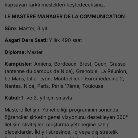
kapsayan farklı meslekleri keşfedeceksiniz.
LE MASTÈRE MANAGER DE LA COMMUNICATION
Süre:
Master, 3 yıl
Asgari Ders Saati:
Yıllık 490 saat
Diploma:
Master
Kampüsler:
Amiens, Bordeaux, Brest, Caen, Grasse
(antenne du campus de Nice), Grenoble, La Réunion,
Le Mans, Lille, Lyon, Montpellier – Euromédecine 2,
Nantes, Nice, Paris, Paris 17ème, Toulouse
Kabul:
1. ve 2. yıl için sınavla
Mastère İletişim Yöneticiliği programının sonunda,
öğrenciler şirketin genel vizyonunu destekleyen 360°
iletişim stratejileri oluşturma yeteneğine sahip
olacaklardır. İki yıl süresince, iç veya dış stratejik