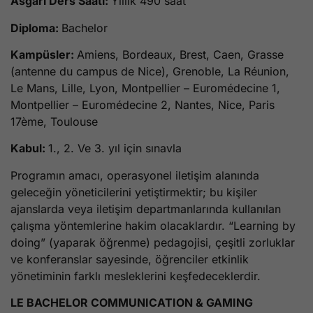
Asgari Ders Saati:
Yıllık 490 saat
Diploma:
Bachelor
Kampüsler:
Amiens, Bordeaux, Brest, Caen, Grasse
(antenne du campus de Nice), Grenoble, La Réunion,
Le Mans, Lille, Lyon, Montpellier – Euromédecine 1,
Montpellier – Euromédecine 2, Nantes, Nice, Paris
17ème, Toulouse
Kabul:
1., 2. Ve 3. yıl için sınavla
Programın amacı, operasyonel iletişim alanında
geleceğin yöneticilerini yetiştirmektir; bu kişiler
ajanslarda veya iletişim departmanlarında kullanılan
çalışma yöntemlerine hakim olacaklardır. “Learning by
doing” (yaparak öğrenme) pedagojisi, çeşitli zorluklar
ve konferanslar sayesinde, öğrenciler etkinlik
yönetiminin farklı mesleklerini keşfedeceklerdir.
LE BACHELOR COMMUNICATION & GAMING