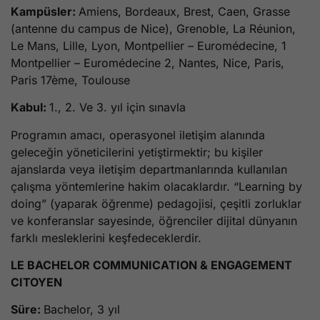
Kampüsler:
Amiens, Bordeaux, Brest, Caen, Grasse
(antenne du campus de Nice), Grenoble, La Réunion,
Le Mans, Lille, Lyon, Montpellier – Euromédecine, 1
Montpellier – Euromédecine 2, Nantes, Nice, Paris,
Paris 17ème, Toulouse
Kabul:
1., 2. Ve 3. yıl için sınavla
Programın amacı, operasyonel iletişim alanında
geleceğin yöneticilerini yetiştirmektir; bu kişiler
ajanslarda veya iletişim departmanlarında kullanılan
çalışma yöntemlerine hakim olacaklardır. “Learning by
doing” (yaparak öğrenme) pedagojisi, çeşitli zorluklar
ve konferanslar sayesinde, öğrenciler dijital dünyanın
farklı mesleklerini keşfedeceklerdir.
LE BACHELOR COMMUNICATION & ENGAGEMENT
CITOYEN
Süre:
Bachelor, 3 yıl