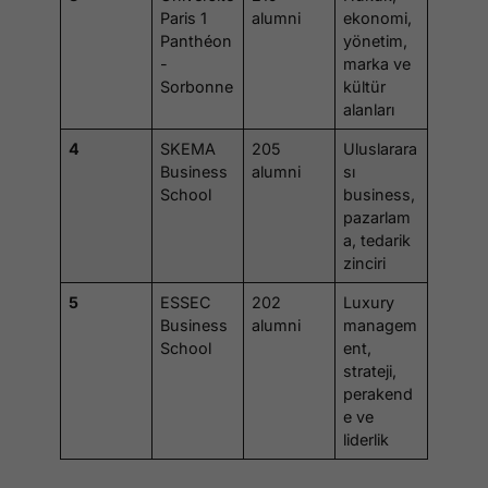
Paris 1
alumni
ekonomi,
Panthéon
yönetim,
-
marka ve
Sorbonne
kültür
alanları
4
SKEMA
205
Uluslarara
Business
alumni
sı
School
business,
pazarlam
a, tedarik
zinciri
5
ESSEC
202
Luxury
Business
alumni
managem
School
ent,
strateji,
perakend
e ve
liderlik