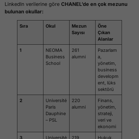
LinkedIn verilerine göre
CHANEL’de en çok mezunu
bulunan okullar:
Sıra
Okul
Mezun
Öne
Sayısı
Çıkan
Alanlar
1
NEOMA
261
Pazarlam
Business
alumni
a,
School
yönetim,
business
developm
ent, lüks
sektörü
2
Université
220
Finans,
Paris
alumni
yönetim,
Dauphine
strateji,
– PSL
veri ve
ekonomi
3
Université
219
Hukuk,