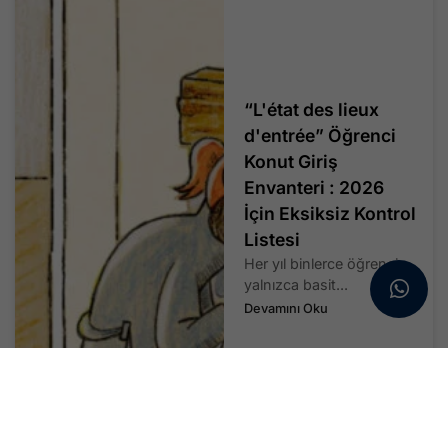
“L'état des lieux
d'entrée” Öğrenci
Konut Giriş
Envanteri : 2026
İçin Eksiksiz Kontrol
Listesi
Her yıl binlerce öğrenci,
yalnızca basit...
Devamını Oku