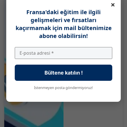
×
Fransa'daki eğitim ile ilgili
gelişmeleri ve fırsatları
kaçırmamak için mail bültenimize
abone olabilirsin!
Öğrenciler İçin
Elektrik Sözleşmesi:
2026'da Hangisi
Tercih Edilmeli?
Öğrenci Konutu İçin
Bültene katılın !
Hangi Elektrik
Sözleşmesi...
Devamını Oku
İstenmeyen posta göndermiyoruz!