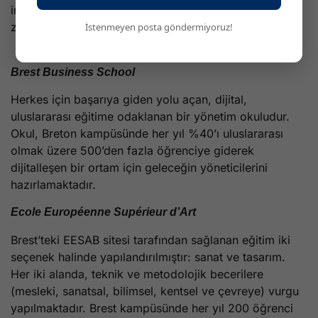
inşaat mesleklerine kadar BUT ve LP ile
zenginleştiriyor.
İstenmeyen posta göndermiyoruz!
Grandes Ecoles’ler
Brest Business School
Herkes için başarıya giden yolu açan, dijital,
uluslararası eğitime odaklanan bir yönetim okuludur.
Okul, Breton kampüsünde her yıl %40’ı uluslararası
olmak üzere 500’den fazla öğrenciye giderek
dijitalleşen bir ortam için geleceğin yöneticilerini
hazırlamaktadır.
Ecole Européenne Supérieur d’Art
Brest’teki EESAB sitesi tarafından sağlanan eğitim iki
seçenek halinde yapılandırılmıştır: sanat ve tasarım.
Her iki alanda, teknik ve metodolojik becerilere
(mesleki, sanatsal, bilimsel, kentsel ve çevreye) vurgu
yapılmaktadır. Brest kampüsünde her yıl 200 öğrenci