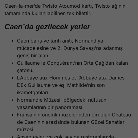
Caen-la-mer’de Twisto Atoumod kartı, Twisto ağının
tamamında kullanılabilinen tek bilettir.
Caen’da gezilecek yerler
Caen barış ve tarih anıtı, Normandiya
mücadelesine ve 2. Dünya Savaşı’na adanmış
geniş bir alan.
Guillaume le Conquérant’nın Orta Çağ’dan kalan
şatosu.
L’Abbaye aux Hommes et l’Abbaye aux Dames,
Dük Guillaume ve eşi Mathilde’nin son
ikametgahları.
Normandie Müzesi, bölgedeki nüfusun
yaşamlarının bir panoraması.
Fransa’nın önemli müzelerinden biri olan Château
de Caen’nin arazisinde bulunan Güzel Sanatlar
müzesi.
Ahşap evleri ve çok sayıda restoranlarıyla,