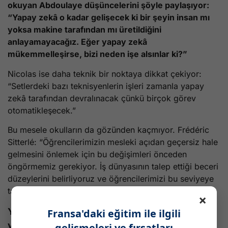
okuyan Abdoulaye düşüncelerini şöyle paylaşıyor:
“Yapay zekâ o kadar gelişecek ki bir şeyin insan mı
yoksa makine tarafından mı üretildiğini
anlayamayacağız. Eğer yapay zekâ
mükemmelleşirse, bizi neden işe alsınlar ki?”
Nicolas ise daha teknik bir noktaya dikkat çekiyor:
“Setlerdeki bazı teknisyenlerin işleri zamanla yapay
zekâ tarafından devralınacak çünkü birçok görev
otomatikleşecek.”
Bu mesele okulların da gözünden kaçmıyor. Frédéric
Sitterlé: “Öğrencilerimizin mesleki açıdan geçersiz hale
gelmesini önlemek için bu değişimleri önceden
öngörmemiz gerekiyor. İş dünyasının talep ettiği beceri
düzeylerini belirliyoruz ve öğrencilerimizi bu seviyeye
taşımaya çalışıyoruz.”
×
Yapay zekâ: Yaratıcılığın hizmetindeki bir
Fransa'daki eğitim ile ilgili
yardımcı mı?
gelişmeleri ve fırsatları