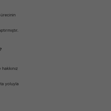
ürecinin
tırmıştır.
?
e hakkınız
sta yoluyla