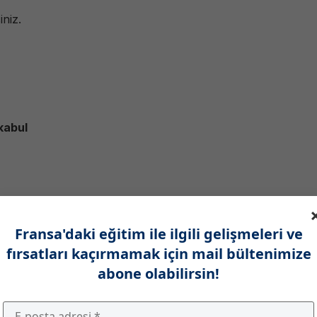
iniz.
kabul
Fransa'daki eğitim ile ilgili gelişmeleri ve
fırsatları kaçırmamak için mail bültenimize
vardır.
abone olabilirsin!