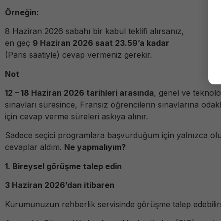
Örneğin:
8 Haziran 2026 sabahı bir kabul teklifi alırsanız,
en geç
9 Haziran 2026 saat 23.59’a kadar
(Paris saatiyle) cevap vermeniz gerekir.
Not
12 – 18 Haziran 2026 tarihleri arasında
, genel ve teknoloj
sınavları süresince, Fransız öğrencilerin sınavlarına odak
için cevap verme süreleri askıya alınır.
Sadece seçici programlara başvurduğum için yalnızca o
cevaplar aldım.
Ne yapmalıyım?
1. Bireysel görüşme talep edin
3 Haziran 2026’dan itibaren
Kurumunuzun rehberlik servisinde görüşme talep edebilirs