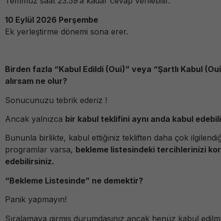
Temmuz saat 23.59’a kadar cevap verilebilir.
10 Eylül 2026 Perşembe
Ek yerleştirme dönemi sona erer.
Birden fazla “Kabul Edildi (Oui)” veya “Şartlı Kabul (Ou
alırsam ne olur?
Sonucunuzu tebrik ederiz !
Ancak yalnızca
bir kabul teklifini aynı anda kabul edebili
Bununla birlikte, kabul ettiğiniz tekliften daha çok ilgilendi
programlar varsa,
bekleme listesindeki tercihlerinizi 
edebilirsiniz.
“Bekleme Listesinde” ne demektir?
Panik yapmayın!
Sıralamaya girmiş durumdasınız ancak henüz kabul edilme