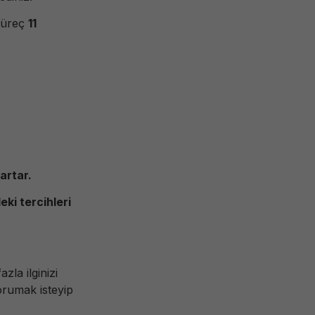
 süreç
11
artar.
eki tercihleri
zla ilginizi
korumak isteyip