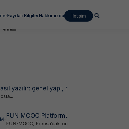
İletişim
rler
Faydalı Bilgiler
Hakkımızda
NİZ
sıl yazılır: genel yapı, hitap kalıpları ve örne
osta...
FUN MOOC Platformu, Campus France Dosya
FUN-MOOC, Fransa’daki üniversiteler,...