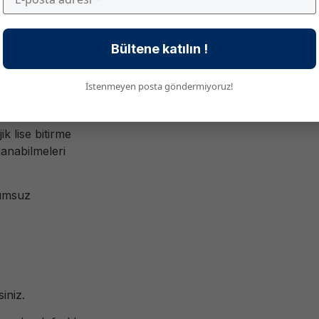
Bültene katılın !
İstenmeyen posta göndermiyoruz!
ik lise bitirme
lanabilmeleri
lumsuz
iniz.