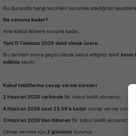
Bu durumda hangi tercihleri korumak istediğinizi seçebilirs
Ne zamana kadar?
Ana kabul dönemi sonuna kadar.
Yani 11 Temmuz 2026 dahil olmak üzere.
Bu tarihten sonra geçici olarak kabul ettiğiniz teklif
kesin 
edilmiş
sayılır.
Kabul tekliflerine cevap verme süreleri
2 Haziran 2026 tarihinde
Bir kabul teklifi alırsanız:
4 Haziran 2026 saat 23.59’a kadar
cevap verme süreniz 
3 Haziran 2026’dan itibaren
Bir kabul teklifi alırsanız:
Cevap vermek için
2 gününüz
bulunur.