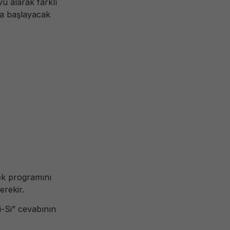
u alarak farklı
da başlayacak
tek programını
erekir.
i-Si” cevabının