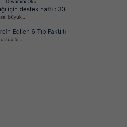
Devamını Oku
ğı için destek hattı : 3040
usal büyük...
cih Edilen 6 Tıp Fakültesi
ursup’te...