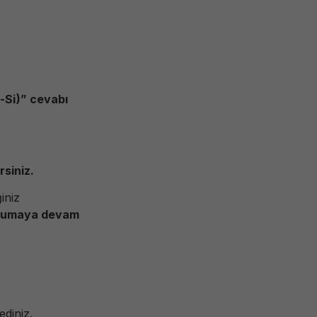
i-Si)” cevabı
rsiniz.
ğiniz
korumaya devam
diniz.