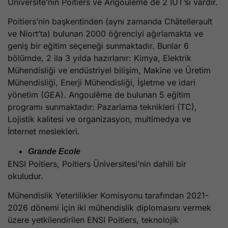
Üniversite’nin Poitiers ve Angoulême de 2 IUT’si vardır.
Poitiers’nin başkentinden (aynı zamanda Châtellerault
ve Niort’ta) bulunan 2000 öğrenciyi ağırlamakta ve
geniş bir eğitim seçeneği sunmaktadır. Bunlar 6
bölümde, 2 ila 3 yılda hazırlanır: Kimya, Elektrik
Mühendisliği ve endüstriyel bilişim, Makine ve Üretim
Mühendisliği, Enerji Mühendisliği, İşletme ve idari
yönetim (GEA). Angoulême de bulunan 5 eğitim
programı sunmaktadır: Pazarlama teknikleri (TC),
Lojistik kalitesi ve organizasyon, multimedya ve
İnternet meslekleri.
Grande Ecole
ENSI Poitiers, Poitiers Üniversitesi’nin dahili bir
okuludur.
Mühendislik Yeterlilikler Komisyonu tarafından 2021-
2026 dönemi için iki mühendislik diplomasını vermek
üzere yetkilendirilen ENSI Poitiers, teknolojik