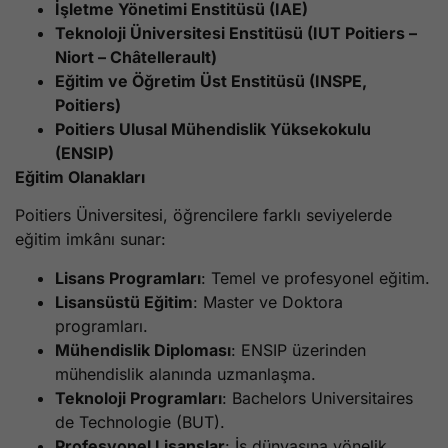
İşletme Yönetimi Enstitüsü (IAE)
Teknoloji Üniversitesi Enstitüsü (IUT Poitiers –
Niort – Châtellerault)
Eğitim ve Öğretim Üst Enstitüsü (INSPE,
Poitiers)
Poitiers Ulusal Mühendislik Yüksekokulu
(ENSIP)
Eğitim Olanakları
Poitiers Üniversitesi, öğrencilere farklı seviyelerde
eğitim imkânı sunar:
Lisans Programları
: Temel ve profesyonel eğitim.
Lisansüstü Eğitim
: Master ve Doktora
programları.
Mühendislik Diploması
: ENSIP üzerinden
mühendislik alanında uzmanlaşma.
Teknoloji Programları
: Bachelors Universitaires
de Technologie (BUT).
Profesyonel Lisanslar
: İş dünyasına yönelik