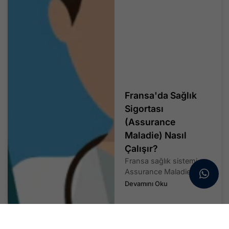
Fransa'da Sağlık
Sigortası
(Assurance
Maladie) Nasıl
Çalışır?
Fransa sağlık sistemi,
Assurance Maladie...
Devamını Oku