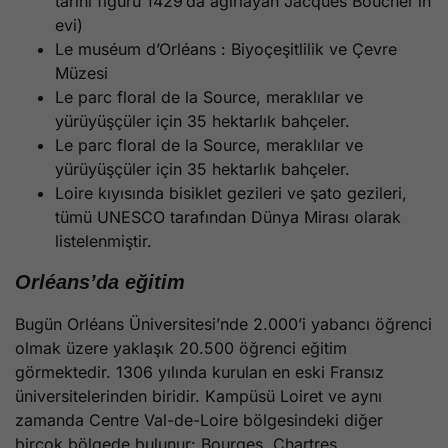
tarihi figürü 1429’da ağırlayan Jacques Boucher’in
evi)
Le muséum d’Orléans : Biyoçeşitlilik ve Çevre
Müzesi
Le parc floral de la Source, meraklılar ve
yürüyüşçüler için 35 hektarlık bahçeler.
Le parc floral de la Source, meraklılar ve
yürüyüşçüler için 35 hektarlık bahçeler.
Loire kıyısında bisiklet gezileri ve şato gezileri,
tümü UNESCO tarafından Dünya Mirası olarak
listelenmiştir.
Orléans’da eğitim
Bugün Orléans Üniversitesi’nde 2.000’i yabancı öğrenci
olmak üzere yaklaşık 20.500 öğrenci eğitim
görmektedir. 1306 yılında kurulan en eski Fransız
üniversitelerinden biridir. Kampüsü Loiret ve aynı
zamanda Centre Val-de-Loire bölgesindeki diğer
birçok bölgede bulunur: Bourges, Chartres,