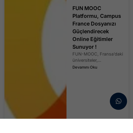
FUN MOOC
Platformu, Campus
France Dosyanızı
Güçlendirecek
Online Eğitimler
Sunuyor !
FUN-MOOC, Fransa’daki
üniversiteler,...
Devamını Oku