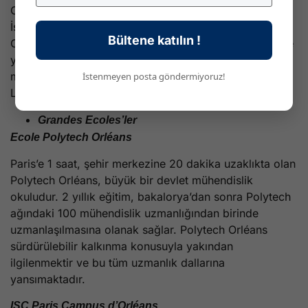
Orléans IUT’sinin yanı sıra Bourges, Chateauroux/
İssoudun ve Chartres gibi diğer IUT’leri de bulunur.
Bültene katılın !
Orléans’da 6 BUT uzmanlığı bulunur: Kimya, işletme ve
yönetim, makine ve üretim mühendisliği, ısı
mühendisliği ve enerji, BT ve Endüstriyel lojistik ve 10
İstenmeyen posta göndermiyoruz!
LP sunulmaktadır.
Grandes Ecoles’ler
Ecole Polytech Orléans
Paris’e 1 saat, şehir merkezine 20 dakika uzaklıkta olan
Polytech Orléans, büyük bir devlet mühendislik
okuludur. 2 yıllık eğitim, bakalorya’dan sonra Polytech
ağındaki 100 mühendislik uzmanlığından birinde
uzmanlaşılmasına olanak sağlar. Polytech Orléans
sürdürülebilir kalkınma konusuyla yakından
ilgilenmektir ve bu tüm uzmanlık dallarına
yansımaktadır.
ISC Paris Campus d’Orléans