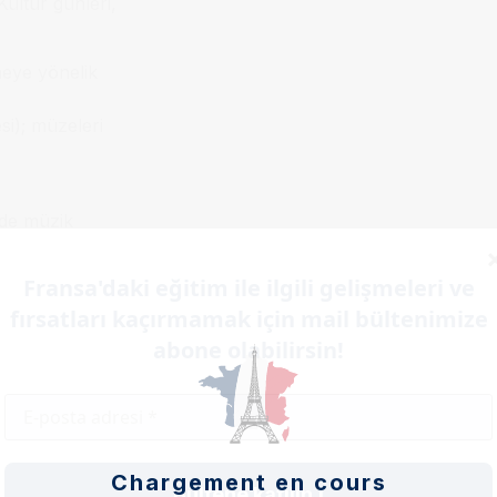
Kültür günleri,
meye yönelik
i); müzeleri
nde müzik
ar, imza
Fransa'daki eğitim ile ilgili gelişmeleri ve
fırsatları kaçırmamak için mail bültenimize
abone olabilirsin!
müzik için
Chargement en cours
Bültene katılın !