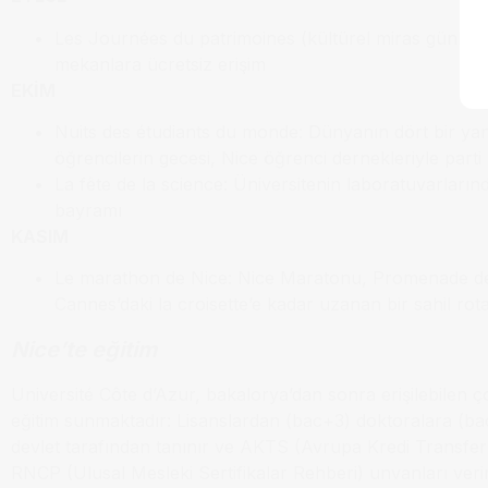
Les Journées du patrimoines (kültürel miras günleri)
mekanlara ücretsiz erişim
EKİM
Nuits des étudiants du monde: Dünyanın dört bir ya
öğrencilerin gecesi, Nice öğrenci dernekleriyle parti
La fête de la science: Üniversitenin laboratuvarlarınd
bayramı
KASIM
Le marathon de Nice: Nice Maratonu, Promenade de
Cannes’daki la croisette’e kadar uzanan bir sahil rota
Nice’te eğitim
Université Côte d’Azur, bakalorya’dan sonra erişilebilen ç
eğitim sunmaktadır: Lisanslardan (bac+3) doktoralara (ba
devlet tarafından tanınır ve AKTS (Avrupa Kredi Transfer
RNCP (Ulusal Mesleki Sertifikalar Rehberi) unvanları verir