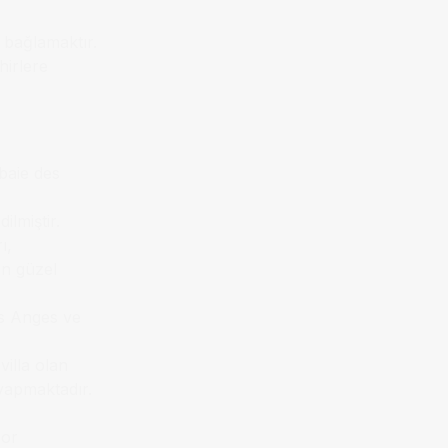
e bağlamaktır.
hirlere
baie des
ilmiştir.
ı,
en güzel
es Anges ve
illa olan
yapmaktadır.
por