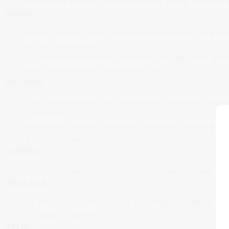
kültürel ve sanatsal başarıların öne çıktığı Sanat ve 
MAYIS
Pint of Sience; atipik yerlerdeki araştırmaları keşfet
bir Avrupa girişimi
La nuit européenne des Musées (Avrupa Müze geces
farklı (ve ücretsiz) keşfetmenin yolu,
HAZİRAN
Fête de la musique (müzik bayramı) şehrin her yeri
konserleri,
Festival du livre de Nice (kitap festivali) : konferansl
günleri, konserler vs
TEMMUZ
Nice Jazz Festival: Dünyanın en büyük caz festivali
AĞUSTOS
La Prom Party: Promenade des Anglais’de her türlü 
ücretsiz bir etkinlik
EYLÜL