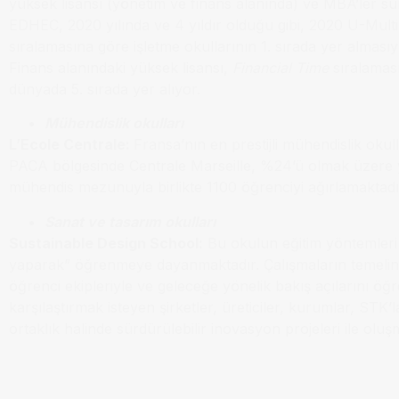
yüksek lisansı (yönetim ve finans alanında) ve MBA’ler s
EDHEC, 2020 yılında ve 4 yıldır olduğu gibi, 2020 U-Mult
sıralamasına göre işletme okullarının 1. sırada yer almasıy
Finans alanındaki yüksek lisansı,
Financial Time
sıralamas
dünyada 5. sırada yer alıyor.
Mühendislik okulları
L’Ecole Centrale:
Fransa’nın en prestijli mühendislik okull
PACA bölgesinde Centrale Marseille, %24’ü olmak üzere 
mühendis mezunuyla birlikte 1100 öğrenciyi ağırlamaktadı
Sanat ve tasarım okulları
Sustainable Design School:
Bu okulun eğitim yöntemleri 
yaparak” öğrenmeye dayanmaktadır. Çalışmaların temelini, 
öğrenci ekipleriyle ve geleceğe yönelik bakış açılarını öğr
karşılaştırmak isteyen şirketler, üreticiler, kurumlar, STK’la
ortaklık halinde sürdürülebilir inovasyon projeleri ile oluş