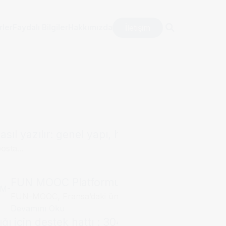
İletişim
rler
Faydalı Bilgiler
Hakkımızda
sıl yazılır: genel yapı, hitap kalıpları ve örne
osta...
FUN MOOC Platformu, Campus France Dosya
FUN-MOOC, Fransa’daki üniversiteler,...
Devamını Oku
ğı için destek hattı : 3040