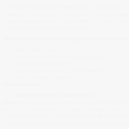
Universite teknolojik lisans derecesi (BUT), öğrencilerin be
profesyonel olmalarını ve bakalorya sonrası üç yıl içinde 
becerilere sahip olmalarını sağlamaktadır. Dersler, ünivers
kurumu olan Nice İUT’de verilmektedir.
Nice Üniversitesi’nde sunulan eğitim alanları şunlardır :
Biyoloji, sağlık, spor
Hukuk, siyaset bilimi, Ekonomi ve yönetim
İnsan ve toplum bilimleri
Edebiyat, yabancı diller, sanat ve iletişim
Bilim, mühendislik, teknoloji
Grandes Ecole’ler :
İşletme, iletişim ve yönetim okulları
EDHEC:
Nice kampüsü, EDHEC’in tüm eğitim programların
MBA, PhD in Finance) bir araya getirir. Dünyaca ünlü E
Institute olmak üzere araştırma merkezleri de burada bul
Lisans programı, Grande école programı (yönetim yüksek l