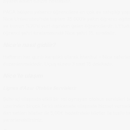
ziyaret edilen turizm noktasıdır.
PACA bölgesi yabancı öğrencilere en çok ev sahipliği yapa
Nice Üniversitesi’nde toplam 35 000’e yakın öğrenci eğit
ve bunun %20’si yurt dışından gelen öğrencilerdir. L’Etudian
öğrenci şehri sıralamasında Nice şehri 15. sıradadır.
Nice’e nasıl gidilir?
Haftanın her günü karşılıklı olarak İstanbul – Nice seferler
düzenlenmektedir. Uçuş süresi 3 saat 15 dakikadır.
Nice’te ulaşım
Lignes d’Azur Otobüs Servisleri:
Şehir içi ulaşımda etkili bir rol oynayan otobüs servisleri 
üzerinden birçok farklı istikamete ulaşımda hizmet vermek
dan satılan biletler ile 5,00€ bedelindeki biletler ile toplu 
yararlanabilirsiniz.