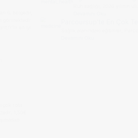
Ruh sağlığı, 2026 yılının ul
n 6. bölgedir,
Devamını Oku
im görmektedir
Parcoursup'te En Çok Ter
t.fr’in en iyi
Sağlık alanındaki eğitimler, Parco
Devamını Oku
i
birçok rota
tedir. 1,50€
taşımadan