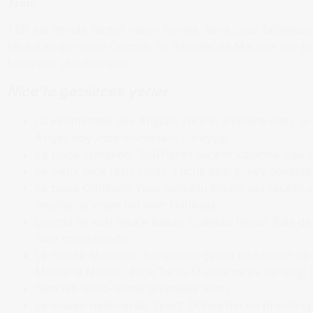
Tren:
TER adı altında hizmet veren trenler, kenti civar bölgeler
Nice tren garından Cannes, St Raphael ve Marsiya gibi şe
kolaylıkla ulaşabilirsiniz.
Nice’te gezilecek yerler
La Promenade des Anglais: Nice’in amblemi olan, la 
Anges boyunca muhteşem yürüyüş,
La place Masséna: 1840’larda Nice’in kalbinde inşa ed
Le vieux Nice (eski Nice), küçük tipik güney sokaklar
La place Garibaldi: Yeşil panjurlu binalarıyla Nice’in 
meydanlarından biri olan Garibaldi,
Limana ve eski Nice’e bakan Château tepesi: Baie d
Nice manzaralıdır.
Le musée Masséna: Bahçelerle çevrili muhteşem bir v
Masséna Müzesi, Nice Tarihi Müzesi’ne ev sahipliği 
Nice’nin Gallo-Roma arkeolojik alanı,
Le musée national du Sport: Dünya’nın en önemli s