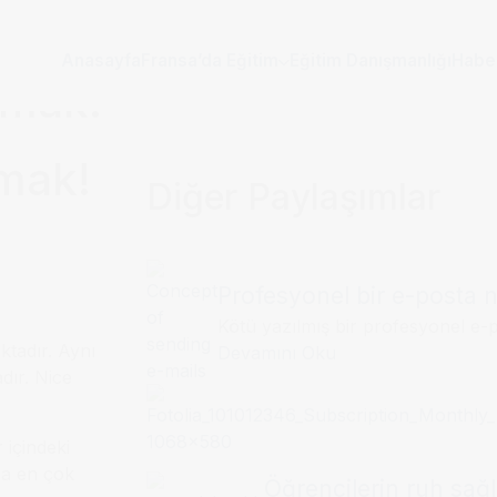
Anasayfa
Fransa’da Eğitim
Eğitim Danışmanlığı
Habe
umak!
umak!
Diğer Paylaşımlar
Profesyonel bir e-posta na
Kötü yazılmış bir profesyonel e-p
tadır. Aynı
Devamını Oku
dır. Nice
 içindeki
ra en çok
Öğrencilerin ruh sağlı