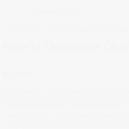
Anasayfa / Okullar /
Nice’te Üniversite Ok
Nice’te Üniversite Ok
20/03/2024
Nice, Güneydoğu Fransa’nın Akdeniz kıyılarında yer almak
zamanda burası Fransız Rivierası’nın merkezi konumunda
Provence-Alpes-Côte d’Azur (PACA) bölgesine bağlıdır.
Fransa’nın en büyük 5. kenti olma özelliğine sahiptir, şehir
nüfusu 350 000’dir. Bunun yanında ülkenin Paris’ten son