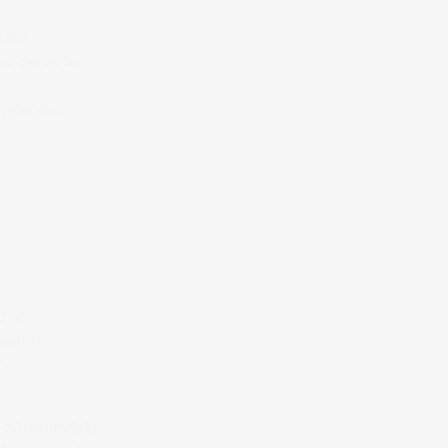
miez
ip geniş bir
elerinin
Azur
elerin
.
k öğrenimdeki