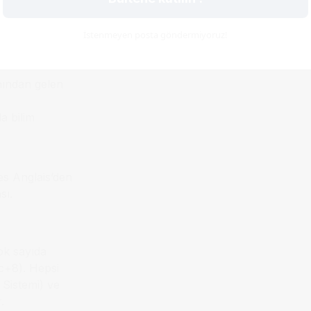
: Kültürel
İstenmeyen posta göndermiyoruz!
nından gelen
a bilim
s Anglais’den
sı.
ok sayıda
c+8). Hepsi
 Sistemi) ve
.