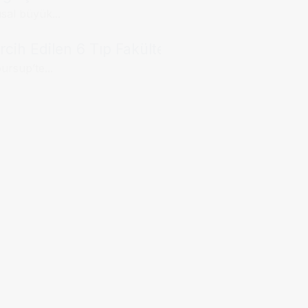
usal büyük...
cih Edilen 6 Tıp Fakültesi
ursup’te...