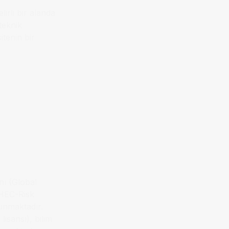
lirli bir alanda
teknik
itenin bir
ı (Global
DHEC-Risk
unmaktadır.
isansı), bilim