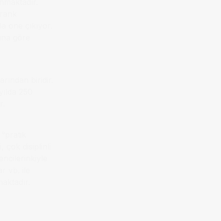
unmaktadır.
irank
la öne çıkıyor.
ına göre
arından biridir.
yılda 250
r.
“pratik
çok disiplinli
encilerinkiyle
r vb. ile
maktadır.