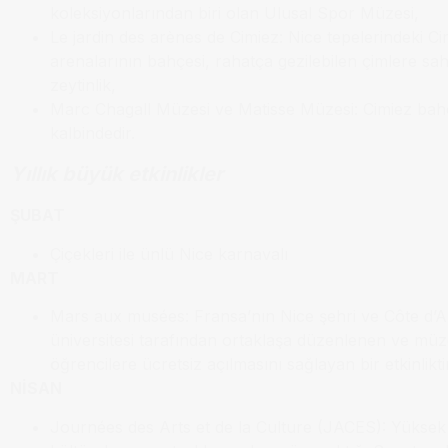
koleksiyonlarından biri olan Ulusal Spor Müzesi,
Le jardin des arènes de Cimiez: Nice tepelerindeki Ci
arenalarının bahçesi, rahatça gezilebilen çimlere sah
zeytinlik,
Marc Chagall Müzesi ve Matisse Müzesi: Cimiez bahç
kalbindedir.
Yıllık büyük etkinlikler
ŞUBAT
Çiçekleri ile ünlü Nice karnavalı
MART
Mars aux musées: Fransa’nın Nice şehri ve Côte d’
üniversitesi tarafından ortaklaşa düzenlenen ve müz
öğrencilere ücretsiz açılmasını sağlayan bir etkinliktir
NİSAN
Journées des Arts et de la Culture (JACES): Yükse