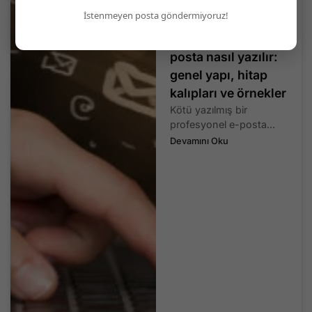
İstenmeyen posta göndermiyoruz!
Profesyonel bir e-
posta nasıl yazılır:
genel yapı, hitap
kalıpları ve örnekler
Kötü yazılmış bir
profesyonel e-posta...
Devamını Oku