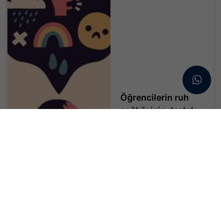
Öğrencilerin ruh
sağlığı için destek
hattı : 3040
Ruh sağlığı, 2026 yılının
ulusal büyük...
Devamını Oku