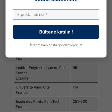
ÜNİVERSİTE ADI
DÜNYADAKİ
SIRALAMASI
Paris Sciences et Lettres – PSL
47
Research University Paris
France
Bültene katılın !
Sorbonne University
90
France
İstenmeyen posta göndermiyoruz!
Université Paris-Saclay
93
France
Institut Polytechnique de Paris
95
France
Explore
Université Paris Cité
114
France
École des Ponts ParisTech
251–300
France