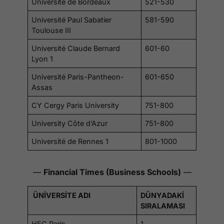
Université de Bordeaux
521-530
Université Paul Sabatier
581-590
Toulouse III
Université Claude Bernard
601-60
Lyon 1
Université Paris-Pantheon-
601-650
Assas
CY Cergy Paris University
751-800
University Côte d’Azur
751-800
Université de Rennes 1
801-1000
—
Financial Times (Business Schools)
—
ÜNİVERSİTE ADI
DÜNYADAKİ
SIRALAMASI
HEC Paris
1