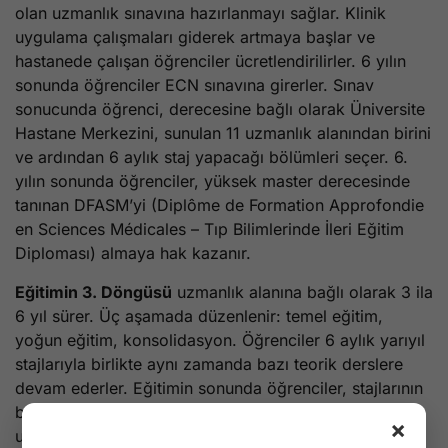
olan uzmanlık sınavına hazırlanmayı sağlar. Klinik
uygulama çalışmaları giderek artmaya başlar ve
hastanede çalışan öğrenciler ücretlendirilirler. 6 yılın
sonunda öğrenciler ECN sınavına girerler. Sınav
sonucunda öğrenci, derecesine bağlı olarak Üniversite
Hastane Merkezini, sunulan 11 uzmanlık alanından birini
ve ardından 6 aylık staj yapacağı bölümleri seçer. 6.
yılın sonunda öğrenciler, yüksek master derecesinde
tanınan DFASM’yi (Diplôme de Formation Approfondie
en Sciences Médicales – Tıp Bilimlerinde İleri Eğitim
Diploması) almaya hak kazanır.
Eğitimin 3. Döngüsü
uzmanlık alanına bağlı olarak 3 ila
6 yıl sürer. Üç aşamada düzenlenir: temel eğitim,
yoğun eğitim, konsolidasyon. Öğrenciler 6 aylık yarıyıl
stajlarıyla birlikte aynı zamanda bazı teorik derslere
devam ederler. Eğitimin sonunda öğrenciler, stajlarının
bitiminin de onaylanmasıyla, uzmanlığın münhasıran
×
uygulanması hakkını sağlayan Uzmanlık Çalışmaları