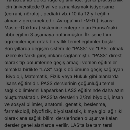
için üniversitede 9 yıl ve uzmanlaşmak istiyorsanız
(cerrahi, nöroloji, pediatri vb.) 10 ila 12 yıl eğitim
almanız gerekmektedir. Avrupa’nın L-M-D (Lisans-
Master-Doktora) sistemine entegre olan Fransa’daki
tıbbi eğitim 3 aşamaya bölünmüştür. İlk sene tüm
öğrenciler için ortak bir yıllık temel eğitimler başlar.
Son yıllarda değişen sistem ile “PASS” ve “LAS” olmak
üzere iki farklı giriş imkanı sağlanmıştır. “PASS” direkt
olarak tıp bölümlerine geçiş amaçlı verilen eğitimler
olmakla birlikte “LAS” sağlık bölümüne geçiş sağlayan
Biyoloji, Matematik, Fizik veya Hukuk gibi alanlarda
lisans eğitimidir. PASS derslerinin çoğunluğu temel
sağlık bilimlerini kapsarken LASS eğitiminde daha azını
oluşturmaktadır. PASS’ta derslerin 2/3’si biyoloji, insan
ve sosyal bilimler, anatomi, genetik, beslenme,
farmakoloji, biyofizik, biyoistatistik, kimya gibi ağırlıklı
olarak ana sağlık bilimi derslerinden oluşur ve kalan
dersler genel alanlarda verilir. LAS’ta ise tam tersi