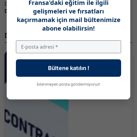
Fransa'daki eğitim ile ilgili
Diploması (DES) tezini savunduktan sonra
Devlet Tıp
gelişmeleri ve fırsatları
Doktoru
Diplomasını alırlar.
kaçırmamak için mail bültenimize
abone olabilirsin!
Diğer Paylaşımlar
Bültene katılın !
İstenmeyen posta göndermiyoruz!