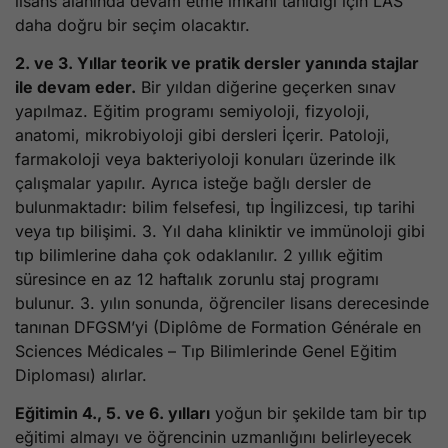
lisans alanında devam etme imkanı tanıdığı için LAS
daha doğru bir seçim olacaktır.
2. ve 3. Yıllar teorik ve pratik dersler yanında stajlar
ile devam eder.
Bir yıldan diğerine geçerken sınav
yapılmaz. Eğitim programı semiyoloji, fizyoloji,
anatomi, mikrobiyoloji gibi dersleri İçerir. Patoloji,
farmakoloji veya bakteriyoloji konuları üzerinde ilk
çalışmalar yapılır. Ayrıca isteğe bağlı dersler de
bulunmaktadır: bilim felsefesi, tıp İngilizcesi, tıp tarihi
veya tıp bilişimi. 3. Yıl daha kliniktir ve immünoloji gibi
tıp bilimlerine daha çok odaklanılır. 2 yıllık eğitim
süresince en az 12 haftalık zorunlu staj programı
bulunur. 3. yılın sonunda, öğrenciler lisans derecesinde
tanınan DFGSM’yi (Diplôme de Formation Générale en
Sciences Médicales – Tıp Bilimlerinde Genel Eğitim
Diploması) alırlar.
Eğitimin 4., 5. ve 6. yılları
yoğun bir şekilde tam bir tıp
eğitimi almayı ve öğrencinin uzmanlığını belirleyecek